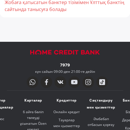
Жобаға қатысатын банктер тізімімен Ұлттық банктің
сайтында танысуға болады
7979
күн сайын 09:00-ден 21:00-ге дейін
тер
Карталар
Кредиттер
Сақтандыру
Бан
ициялар
мен қызметтер
6 айға бөліп
Онлайн кредит
Бі
төлеуді
люс
Әмбебап
Тауарлар
Дер
ұсынатын Özen
отбасын қорғау
мен қызметтер
Ко
кредит