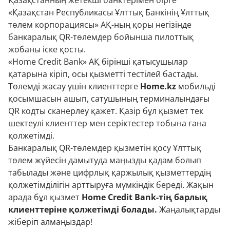
Қазақстанның жетекші банктерімен бірге
«Қазақстан Республикасы Ұлттық Банкінің Ұлттық
төлем корпорациясы» АҚ-ның қоры негізінде
банкаралық QR-төлемдер бойынша пилоттық
жобаны іске қосты.
«Home Credit Bank» АҚ бірінші қатысушылар
қатарына кіріп, осы қызметті тестілей бастады.
Төлемді жасау үшін клиенттерге
Home.kz
мобильді
қосымшасын ашып,
сатушының терминалындағы
QR кодты сканерлеу қажет. Қазір бұл қызмет тек
шектеулі клиенттер мен серіктестер тобына ғана
қолжетімді.
Банкаралық QR-төлемдер қызметін қосу Ұлттық
төлем жүйесін дамытуда маңызды қадам болып
табылады және цифрлық қаржылық қызметтердің
қолжетімділігін арттыруға мүмкіндік береді. Жақын
арада бұл қызмет
Home Credit Bank-тің барлық
клиенттеріне қолжетімді болады.
Жаңалықтарды
жіберіп алмаңыздар!