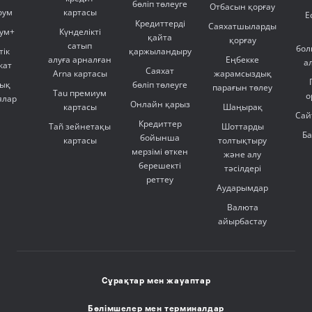
бөліп төлеуге
Отбасын қорғау
оум
картасы
Е
Кредиттерді
Саяхатшыларды
ум+
Күнделікті
қайта
қорғау
сатып
бол
тік
қаржыландыру
алуға арналған
Еңбекке
а
кат
Саяхат
Arna картасы
жарамсыздық
ық
бөліп төлеуге
парағын төлеу
Tau премиум
о
ялар
Онлайн қарыз
картасы
Шаңырақ
Сай
Кредиттер
Tañ зейнетақы
Шоттарды
Б
бойынша
картасы
толтықтыру
мерзімі өткен
және алу
берешекті
тәсілдері
реттеу
Аударымдар
Валюта
айырбастау
Сұрақтар мен жауаптар
Бөлімшелер мен терминалдар