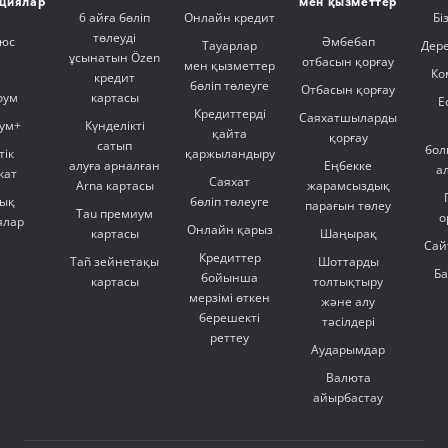
ициялар
мен қызметтер
6 айға бөліп
Онлайн кредит
Бі
төлеуді
люс
Әмбебап
Тауарлар
Дер
ұсынатын Özen
отбасын қорғау
мен қызметтер
Ко
кредит
бөліп төлеуге
Отбасын қорғау
оум
картасы
Е
Кредиттерді
Саяхатшыларды
ум+
Күнделікті
қайта
қорғау
сатып
бол
тік
қаржыландыру
алуға арналған
Еңбекке
а
кат
Саяхат
Arna картасы
жарамсыздық
ық
бөліп төлеуге
парағын төлеу
Tau премиум
о
ялар
Онлайн қарыз
картасы
Шаңырақ
Сай
Кредиттер
Tañ зейнетақы
Шоттарды
Б
бойынша
картасы
толтықтыру
мерзімі өткен
және алу
берешекті
тәсілдері
реттеу
Аударымдар
Валюта
айырбастау