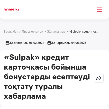
Басты бет
Пресс орталық
Жаңалықтар
«Sulpak» кредит карточкасы бойынша бонустарды есептеуді тоқтату туралы хабарлама
Жарияланды 06.02.2024
Жаңартылды 04.06.2026
«Sulpak» кредит
карточкасы бойынша
бонустарды есептеуді
тоқтату туралы
хабарлама