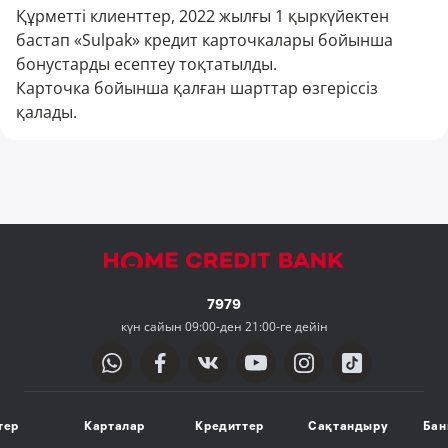
Құрметті клиенттер, 2022 жылғы 1 қыркүйектен
бастап «Sulpak» кредит карточкалары бойынша
бонустарды есептеу тоқтатылды.
Карточка бойынша қалған шарттар өзгеріссіз
қалады.
7979
күн сайын 09:00-ден 21:00-ге дейін
тер
Карталар
Кредиттер
Сақтандыру
Бан