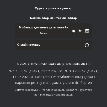
Сұрақтар мен жауаптар
Бөлімшелер мен терминалдар
Мобильді қосымшадағы онлайн
банк
Онлайн қолдау
© 2026, «Home Credit Bank» АҚ («ForteBank» АҚ ЕБ)
№ 1.1.36 лицензия, 31.12.2025 ж., № 3.3.206 лицензия,
17.12.2025 ж. Қазақстан Республикасының қаржы
нарығын реттеу және дамыту агенттігі берген
Сайтта жасанды интеллект арқылы жасалған суреттер
мен мәтіндер қолданылады