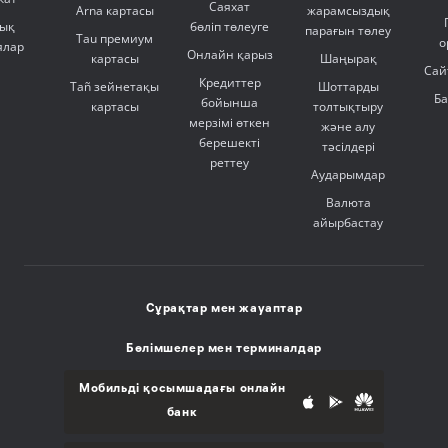
Саяхат
Arna картасы
жарамсыздық
ық
бөліп төлеуге
парағын төлеу
Tau премиум
о
ялар
Онлайн қарыз
картасы
Шаңырақ
Сай
Кредиттер
Tañ зейнетақы
Шоттарды
Б
бойынша
картасы
толтықтыру
мерзімі өткен
және алу
берешекті
тәсілдері
реттеу
Аударымдар
Валюта
айырбастау
Сұрақтар мен жауаптар
Бөлімшелер мен терминалдар
Мобильді қосымшадағы онлайн
банк