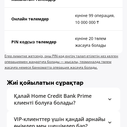
күніне 99 операция,
Онлайн төлемдер
10 000 000 ₸
күніне 20 төлем
PIN кодсыз төлемдер
жасауға болады
Егер лимитке жетсеңіз, оны PIN-код енгізу талап етілетін кез келген
операциямен жаңартуға болады — мысалы, терминалда төлем
жасауға немесе банкоматта операция жасауға болады.
Жиі қойылатын сұрақтар
Қалай Home Credit Bank Prime
клиенті болуға болады?
VIP-клиенттер үшін қандай арнайы
өнімдер мен шешімдер бар?