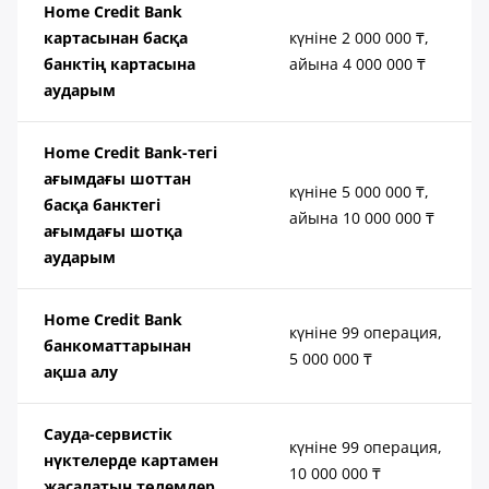
Home Credit Bank
картасынан басқа
күніне 2 000 000 ₸,
банктің картасына
айына 4 000 000 ₸
аударым
Home Credit Bank-тегі
ағымдағы шоттан
күніне 5 000 000 ₸,
басқа банктегі
айына 10 000 000 ₸
ағымдағы шотқа
аударым
Home Credit Bank
күніне 99 операция,
банкоматтарынан
5 000 000 ₸
ақша алу
Сауда-сервистік
күніне 99 операция,
нүктелерде картамен
10 000 000 ₸
жасалатын төлемдер