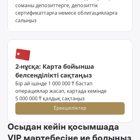
соманы депозиттерге, депозиттік
сертификаттарға немесе облигацияларға
салыңыз
2-нұсқа: Карта бойынша
белсенділікті сақтаңыз
Бір ай ішінде 1 000 000 ₸ бастап
операциялар жасап, картада кемінде
5 000 000 ₸ қалдық сақтаңыз
Ерекшеліктер
Осыдан кейін қосымшада
VIP мәртебесіне ие болыңыз