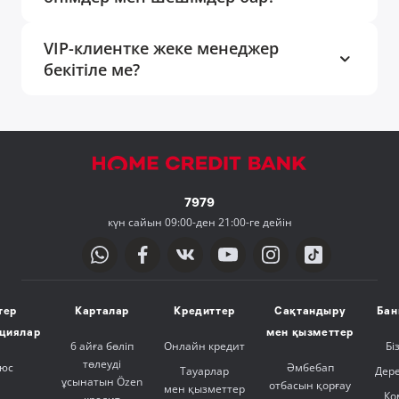
VIP-клиентке жеке менеджер
бекітіле ме?
7979
күн сайын 09:00-ден 21:00-ге дейін
тер
Карталар
Кредиттер
Сақтандыру
Бан
ициялар
мен қызметтер
6 айға бөліп
Онлайн кредит
Бі
төлеуді
люс
Әмбебап
Тауарлар
Дер
ұсынатын Özen
отбасын қорғау
мен қызметтер
Ко