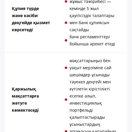
жұмыс тәжірибесі —
Құпия түрде
кемінде 5 жыл
және кәсіби
қауіпсіздік талаптары
деңгейде қызмет
мен банк құпиясын
көрсетеді
сақтайды
банк регламенттері
бойынша әрекет етеді
мақсаттарыңыз бен
уақыт мерзіміне сай
шешімдер ұсынады
тәуекел деңгейі мен
Қаржылық
күтілетін кірістілікті
мақсаттарға
есепке алып,
жетуге
инвестициялық
көмектеседі
портфельді
қалыптастырады
ұсыныстардың
логикасын қарапайым