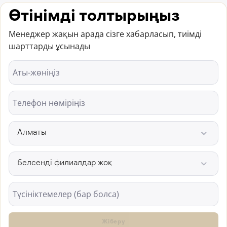
Өтінімді толтырыңыз
Менеджер жақын арада сізге хабарласып, тиімді
шарттарды ұсынады
Аты-жөніңіз
Телефон нөміріңіз
Алматы
Белсенді филиалдар жоқ
Түсініктемелер (бар болса)
Жіберу