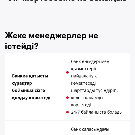
Жеке менеджерлер не
істейді?
банк өнімдері мен
қызметтерін
Банкке қатысты
пайдалануға
сұрақтар
көмектеседі
бойынша сізге
шарттарды түсіндіріп,
қолдау көрсетеді
келесі қадамды
көрсетеді
24/7 байланыста болады
банк саласындағы