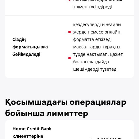
тілмен түсіндіреді
кездесулерді ыңғайлы
жерде немесе онлайн
Сіздің
форматта өткізеді
форматыңызға
мақсаттарды тұрақты
бейімделеді
түрде нақтылап, қажет
болған жағдайда
шешімдерді түзетеді
Қосымшадағы операциялар
бойынша лимиттер
Home Credit Bank
клиенттеріне