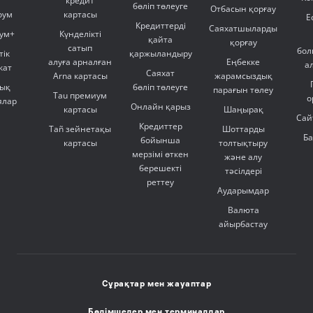
кредит
бөліп төлеуге
Отбасын қорғау
оум
картасы
Е
Кредиттерді
Саяхатшыларды
ум+
Күнделікті
қайта
қорғау
сатып
бол
тік
қаржыландыру
алуға арналған
Еңбекке
а
кат
Саяхат
Arna картасы
жарамсыздық
ық
бөліп төлеуге
парағын төлеу
Tau премиум
о
ялар
Онлайн қарыз
картасы
Шаңырақ
Сай
Кредиттер
Tañ зейнетақы
Шоттарды
Б
бойынша
картасы
толтықтыру
мерзімі өткен
және алу
берешекті
тәсілдері
реттеу
Аударымдар
Валюта
айырбастау
Сұрақтар мен жауаптар
Бөлімшелер мен терминалдар