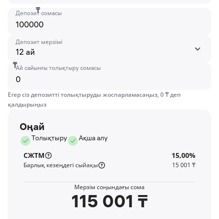
₸
Депозит сомасы
Депозит мерзімі
12 ай
₸
Ай сайынғы толықтыру сомасы
Егер сіз депозитті толықтыруды жоспарламасаңыз, 0 ₸ деп
қалдырыңыз
Оңай
Толықтыру
Ақша алу
СЖТМ
15,00%
Барлық кезеңдегі сыйақы
15 001 ₸
Мерзім соңындағы сома
115 001 ₸