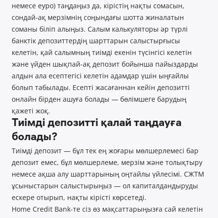
немесе еуро) таңдаңыз да, кірістің нақты сомасын,
сондай-ақ мерзімнің соңындағы шотта жиналатын
соманы біліп алыңыз. Салым калькуляторы әр түрлі
банктік депозиттердің шарттарын салыстырғысы
келетін, қай салымның тиімді екенін түсінгісі келетін
және үйден шықпай-ақ депозит бойынша пайыздарды
алдын ала есептегісі келетін адамдар үшін ыңғайлы
болып табылады. Есепті жасағаннан кейін депозитті
онлайн бірден ашуға болады — бөлімшеге барудың
қажеті жоқ.
Тиімді депозитті қалай таңдауға
болады?
Тиімді депозит — бұл тек ең жоғары мөлшерлемесі бар
депозит емес, бұл мөлшерлеме, мерзім және толықтыру
немесе ақша алу шарттарының оңтайлы үйлесімі. СЖТМ
ұсыныстарын салыстырыңыз — ол капиталдандыруды
ескере отырып, нақты кірісті көрсетеді.
Home Credit Bank-те сіз өз мақсаттарыңызға сай келетін