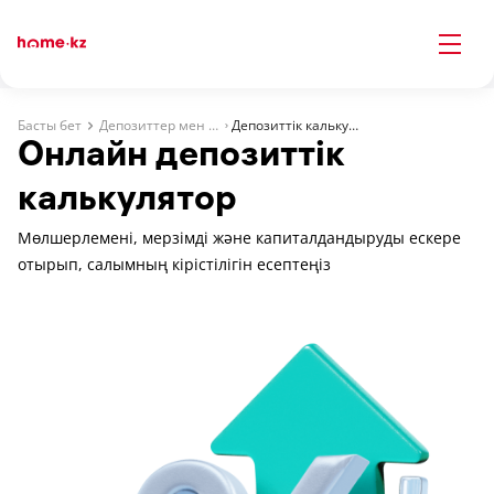
Басты бет
Депозиттер мен инвестициялар
Депозиттік калькулятор
Онлайн депозиттік
калькулятор
Мөлшерлемені, мерзімді және капиталдандыруды ескере
отырып, салымның кірістілігін есептеңіз