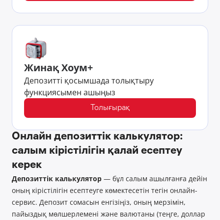
Жинақ Хоум+
Депозитті қосымшада толықтыру
функциясымен ашыңыз
Толығырақ
Онлайн депозиттік калькулятор:
салым кірістілігін қалай есептеу
керек
Депозиттік калькулятор
— бұл салым ашылғанға дейін
оның кірістілігін есептеуге көмектесетін тегін онлайн-
сервис. Депозит сомасын енгізіңіз, оның мерзімін,
пайыздық мөлшерлемені және валютаны (теңге, доллар