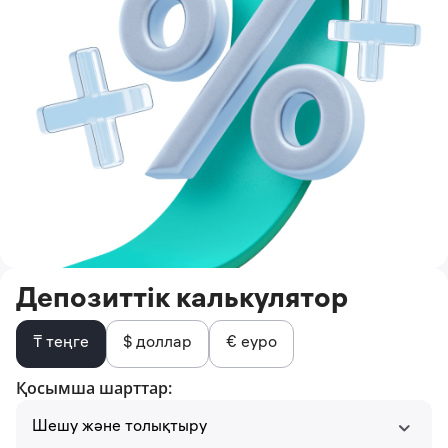
Депозиттік калькулятор
₸ теңге
$ доллар
€ еуро
Қосымша шарттар:
Шешу және толықтыру