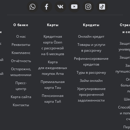
О банке
Карты
Кредиты
Стра
и
и с
О нас
Кредитная
Онлайн кредит
карта Özen
с
Защит
Реквизиты
Товары и услуги
с рассрочкой
униве
в рассрочку
Комплаенс
на 6 месяцев
Защит
Рефинансирование
ый
Отчётность
Карта
кредитов
За
для ежедневных
Осторожно,
путешес
Туры в рассрочку
ый
покупок Arna
мошенники
Оп
Займ онлайн
Премиальная
Пресс-
боль
карта Tau
центр
Урегулирование
л
просроченной
Пенсионная
Карта сайта
Ша
задолженности
карта Tañ
Контакты
Спосо
и поп
с
Пер