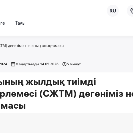
рге
Тағы
ТМ) дегеніміз не, оның анықтамасы
2024
Жаңартылды 14.05.2026
5 минут
ының жылдық тиімді
лемесі (СЖТМ) дегеніміз н
амасы