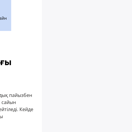
лайн
ғы
дық пайызбен
й сайын
йтіледі. Кейде
ғы