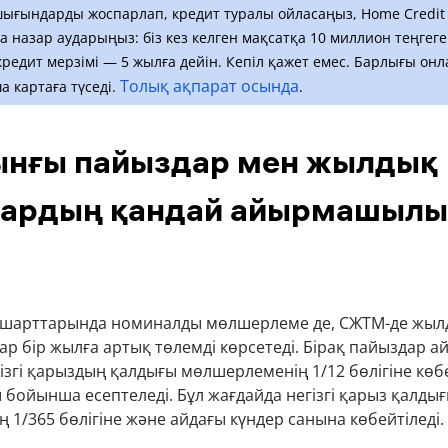
 шығындарды жоспарлап, кредит туралы ойласаңыз, Home Credit
 назар аударыңыз: біз кез келген мақсатқа 10 миллион теңгеге
 кредит мерзімі — 5 жылға дейін. Кепіл қажет емес. Барлығы он
Толық ақпарат осында
а картаға түседі.
.
ынғы пайыздар мен жылдық
ардың қандай айырмашылы
т шарттарында номиналды мөлшерлеме де, СЖТМ-де жыл
лар бір жылға артық төлемді көрсетеді. Бірақ пайыздар а
гізгі қарыздың қалдығы мөлшерлеменің 1/12 бөлігіне көбе
 бойынша есептеледі. Бұл жағдайда негізгі қарыз қалды
 1/365 бөлігіне және айдағы күндер санына көбейтіледі.