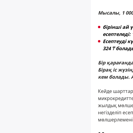
Мысалы, 1 00
бірінші ай 
есептеледі: 1
Есептеуді к
324
₸
болад
Бір қарағанда
Бірақ іс жүзі
кем болады. 
Кейде шарттар
микрокредитте
жылдық мөлшер
негізделіп есе
мөлшерлемені 