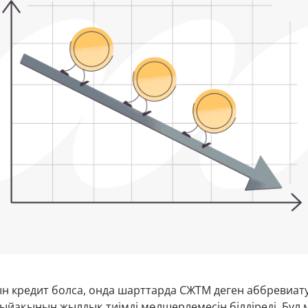
рын кредит болса, онда шарттарда СЖТМ деген аббревиат
сыйақының жылдық тиімді мөлшерлемесін білдіреді. Бұл 