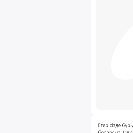
Егер сізде бұ
боларсыз. Ол 