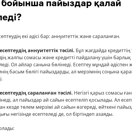
 бойынша пайыздар қалай
леді?
птеудің екі әдісі бар: аннуитеттік және сараланған.
ептеудің аннуитеттік тәсілі.
Бұл жағдайда кредиттің 
дің жалпы сомасы және кредитті пайдалану үшін барлық
еді. Ол айлар санына бөлінеді. Есептеу мұндай әдіспен 
ің басым бөлігі пайыздарды, ал мерзімнің соңына қарай
і.
септеудің сараланған тәсілі.
Негізгі қарыз сомасы ған
інеді, ал пайыздар ай сайын есептеліп қосылады. Ал есе
ан кезде төлем мерзімі ай сайын өзгереді, өйткені пайызд
ғы негізінде есептеледі де, ол біртіндеп азаяды.
олады: