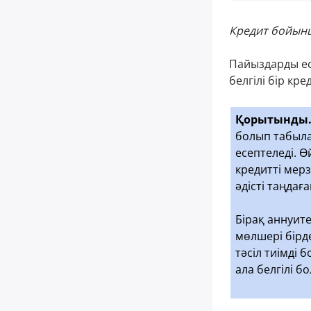
Кредит бойынш
Пайыздарды есе
белгілі бір кре
Қорытынды
болып табыла
есептеледі. Ө
кредитті мер
әдісті таңдағ
Бірақ аннуите
мөлшері бірде
тәсіл тиімді 
ала белгілі б