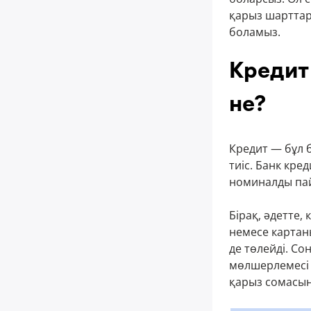
қарыз шарттар
боламыз.
Кредит
не?
Кредит — бұл б
тиіс. Банк кре
номиналды па
Бірақ, әдетте
немесе картан
де төлейді. С
мөлшерлемесі 
қарыз сомасын