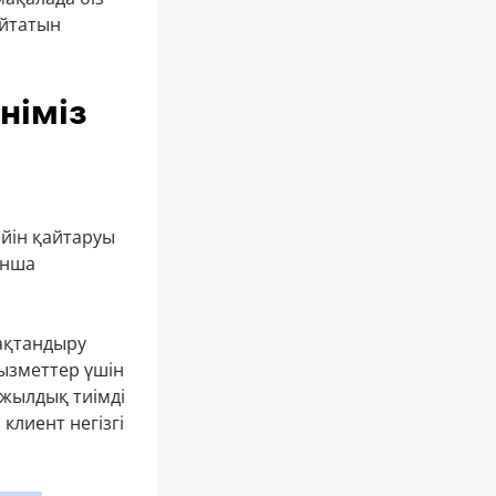
айтатын
німіз
ейін қайтаруы
ынша
сақтандыру
ызметтер үшін
жылдық тиімді
клиент негізгі