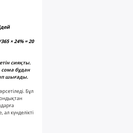
ідей
365 × 24% = 20
летін сияқты.
н сома бұдан
лып шығады.
рсетіледі. Бұл
сондықтан
здарға
 ал күнделікті