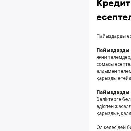
Кредит
есепте
Пайыздарды есе
Пайыздарды ес
яғни төлемдер
сомасы есептел
алдымен төлемн
қарызды өтейд
Пайыздарды е
бөліктерге бөл
әдіспен жасалғ
қарыздың қалды
Ол келесідей б