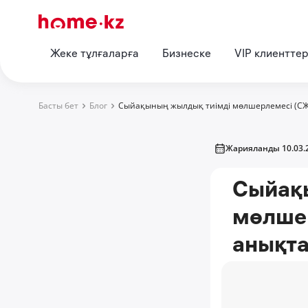
Жеке тұлғаларға
Бизнеске
VIP клиентте
Басты бет
Блог
Сыйақының жылдық тиімді мөлшерлемесі (СЖ
Жарияланды 10.03.
Сыйақ
мөлшер
анықт