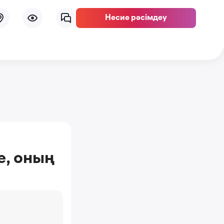
Несие рәсімдеу
е, оның