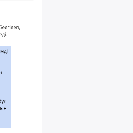
белгілеп,
еді.
імді
н
бұл
дын