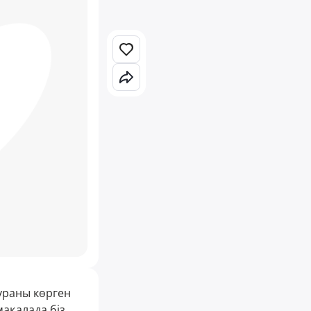
ураны көрген
мақалада біз