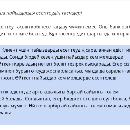
а пайыздарды есептеудің тәсілдері
птеу тәсілін көбінесе таңдау мүмкін емес. Оны банк өзі 
диттік өнімге бекітеді. Бұл тәсіл кредит шартында келтіріл
.
Клиент үшін пайыздарды есептеудің сараланған әдісі ти
ды. Сонда бірдей кезең үшін пайыздар кем мөлшерде
йткені қарыздың негізгі бөлігі тезірек қысқарады. Егер сіз
зімінен бұрын өтеуді жоспарласаңыз, мұнда да сараланға
ан жөн. Өйткені пайыздар кем мөлшерде есептеледі.
ттік әдістің де артықшылығы бар: ай сайынғы төлем
й болады. Сондықтан, егер бюджет өте шектеулі болса, 
болуы мүмкін. Өйткені әрбір ай сайынғы төлем сомасы ал
олады.