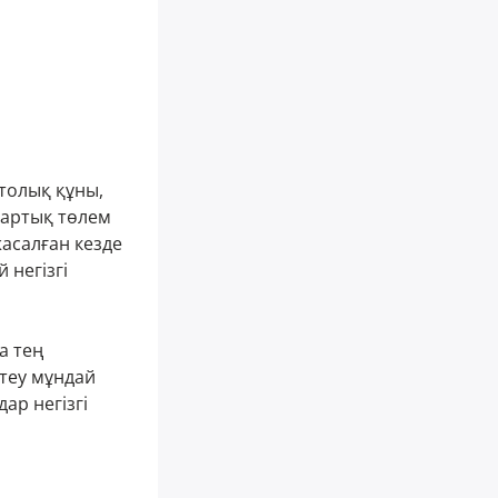
толық құны,
 артық төлем
жасалған кезде
 негізгі
а тең
птеу мұндай
ар негізгі