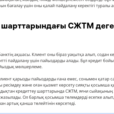
ын бағалау үшін оны қалай пайдалану керектігі туралы 
 шарттарындағы СЖТМ деге
анктің ақшасы. Клиент оны біраз уақытқа алып, содан к
дитті пайдалану үшін пайыздарды алады. Бұл кредит бой
йыздық мөлшерлеме.
, клиент қарызды пайыздарды ғана емес, сонымен қатар 
ы ресімдеу және оған қызмет көрсету сияқты қосымша қ
ондықтан кредиттеу шарттарында СЖТМ, яғни сыйақының 
жазылады. Ол барлық қосымша төлемдерді есепке алып, 
ан артық қанша төлейтінін көрсетеді.