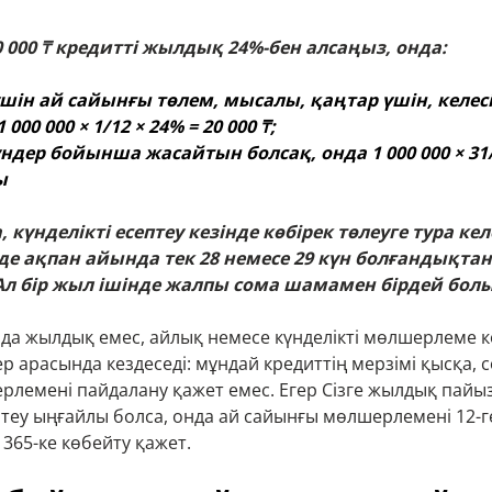
0 000
₸
кредитті жылдық 24%-бен алсаңыз, онда:
үшін ай сайынғы төлем, мысалы, қаңтар үшін, келес
 000 000 × 1/12 × 24% = 20 000 ₸;
үндер бойынша жасайтын болсақ, онда 1 000 000 × 31/
ы
, күнделікті есептеу кезінде көбірек төлеуге тура ке
нде ақпан айында тек 28 немесе 29 күн болғандықта
Ал бір жыл ішінде жалпы сома шамамен бірдей бо
да жылдық емес, айлық немесе күнделікті мөлшерлеме кө
р арасында кездеседі: мұндай кредиттің мерзімі қысқа, 
лемені пайдалану қажет емес. Егер Сізге жылдық пайы
птеу ыңғайлы болса, онда ай сайынғы мөлшерлемені 12-ге,
365-ке көбейту қажет.