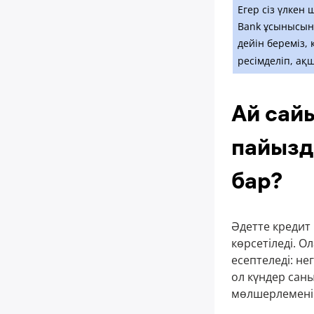
Егер сіз үлкен
Bank ұсынысына
дейін береміз,
ресімделіп, ақш
Ай сай
пайызд
бар?
Әдетте креди
көрсетіледі. О
есептеледі: не
ол күндер саны
мөлшерлеменің