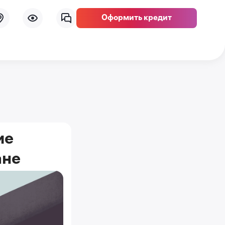
Оформить кредит
ие
ане