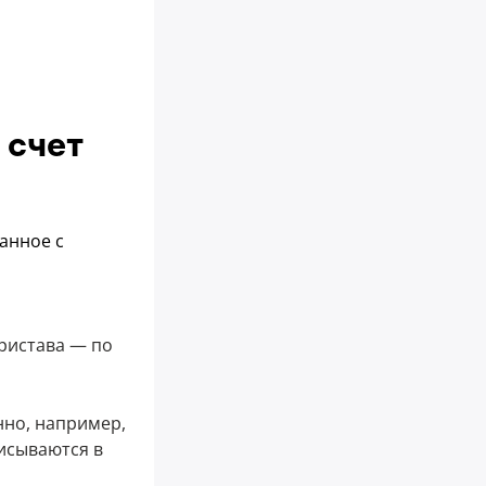
 счет
анное с
пристава — по
нно, например,
писываются в