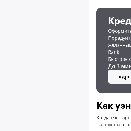
Кред
Оформите 
Порадуйте
желанным
Bank
Быстрое 
До 3 ми
Подро
Как узн
Когда счет аре
наложены огра