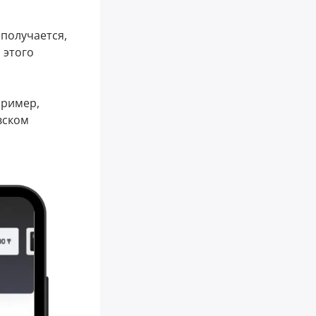
 получается,
я этого
пример,
вском