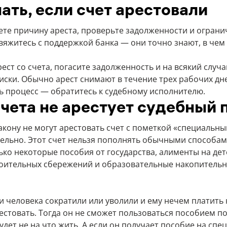
ать, если счет арестовали
аете причину ареста, проверьте задолженности и ограни
вяжитесь с поддержкой банка — они точно знают, в чем 
ест со счета, погасите задолженность и на всякий случ
иски. Обычно арест снимают в течение трех рабочих дне
ь процесс — обратитесь к судебному исполнителю.
счета не арестует судебный 
акону не могут арестовать счет с пометкой «специальный
ельно. Этот счет нельзя пополнять обычными способам
ько некоторые пособия от государства, алименты на дет
оительных сбережений и образовательные накопительн
и человека сократили или уволили и ему нечем платить 
рестовать. Тогда он не сможет пользоваться пособием п
удет не на что жить. А если он получает пособие на спец