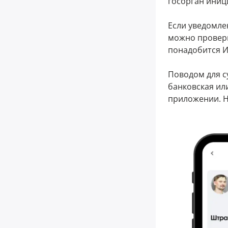
госорган иниц
Если уведомле
можно провер
понадобится 
Поводом для с
банковская ил
приложении. На