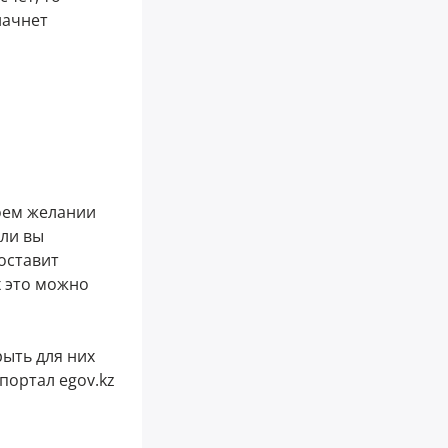
начнет
оем желании
сли вы
оставит
х это можно
рыть для них
портал egov.kz