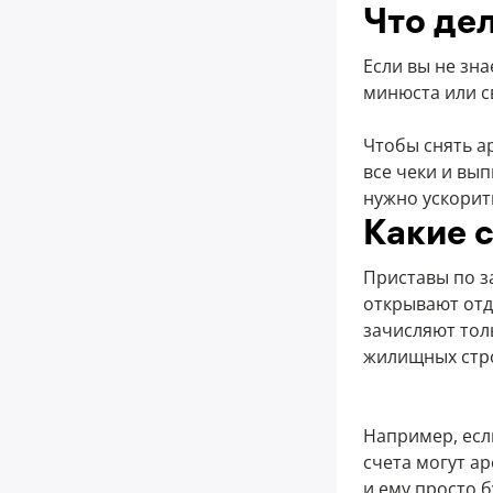
Что дел
Если вы не зн
минюста или с
Чтобы снять ар
все чеки и вып
нужно ускорит
Какие 
Приставы по з
открывают отд
зачисляют тол
жилищных стр
Например, есл
счета могут а
и ему просто б