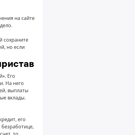
чения на сайте
дело.
ай сохраните
й, но если
пристав
». Его
и. На него
ей, выплаты
ые вклады.
кредит, его
о безработице,
счет, то