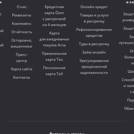
и
и с
О нас
Кредитная
Онлайн кредит
карта Özen
с
Защит
Реквизиты
Товары и услуги
с рассрочкой
униве
в рассрочку
Комплаенс
на 6 месяцев
Защит
Рефинансирование
ый
Отчётность
Карта
кредитов
За
для ежедневных
Осторожно,
путешес
Туры в рассрочку
ый
покупок Arna
мошенники
Оп
Займ онлайн
Премиальная
Пресс-
боль
карта Tau
центр
Урегулирование
л
просроченной
Пенсионная
Карта сайта
Ша
задолженности
карта Tañ
Контакты
Спосо
и поп
с
Пер
Обме