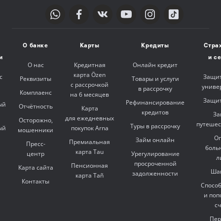
О банке
Карты
Кредиты
Стра
и
и с
О нас
Кредитная
Онлайн кредит
карта Özen
с
Защит
Реквизиты
Товары и услуги
с рассрочкой
униве
в рассрочку
Комплаенс
на 6 месяцев
Защит
Рефинансирование
ый
Отчётность
Карта
кредитов
За
для ежедневных
Осторожно,
путешес
Туры в рассрочку
ый
покупок Arna
мошенники
Оп
Займ онлайн
Премиальная
Пресс-
боль
карта Tau
центр
Урегулирование
л
просроченной
Пенсионная
Карта сайта
Ша
задолженности
карта Tañ
Контакты
Спосо
и поп
с
Пер