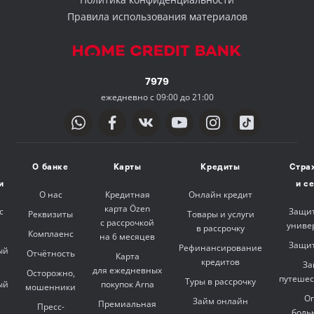
Правила использования материалов
7979
ежедневно с 09:00 до 21:00
О банке
Карты
Кредиты
Стра
и
и с
О нас
Кредитная
Онлайн кредит
карта Özen
с
Защит
Реквизиты
Товары и услуги
с рассрочкой
униве
в рассрочку
Комплаенс
на 6 месяцев
Защит
Рефинансирование
ый
Отчётность
Карта
кредитов
За
для ежедневных
Осторожно,
путешес
Туры в рассрочку
ый
покупок Arna
мошенники
Оп
Займ онлайн
Премиальная
Пресс-
боль