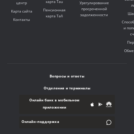
карта Tau
центр
Урегулирование
л
просроченной
Пенсионная
Карта сайта
Ша
задолженности
карта Tañ
Контакты
Спосо
и поп
с
Пер
Обме
Вопросы и ответы
Отделения и терминалы
Онлайн банк в мобильном
приложении
Онлайн-поддержка