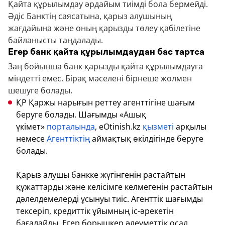
Қайта құрылымдау әрдайым тиімді бола бермейді.
Әдіс Банктің саясатына, қарыз алушының
жағдайына және оның қарызды төлеу қабілетіне
байланысты таңдалады.
Егер банк қайта құрылымдаудан бас тартса
Заң бойынша банк қарызды қайта құрылымдауға
міндетті емес. Бірақ мәселені бірнеше жолмен
шешуге болады.
ҚР Қаржы нарығын реттеу агенттігіне шағым
беруге болады. Шағымды «Ашық
үкімет»
порталында
, eOtinish.kz
қызметі
арқылы
немесе
Агенттіктің
аймақтық өкілдігінде беруге
болады.
Қарыз алушы банкке жүгінгенін растайтын
құжаттарды және келісімге келмегенін растайтын
дәлелдемелерді ұсынуы тиіс. Агенттік шағымды
тексеріп, кредиттік ұйымның іс-әрекетін
бағалайды. Егер борышкер әлеуметтік осал