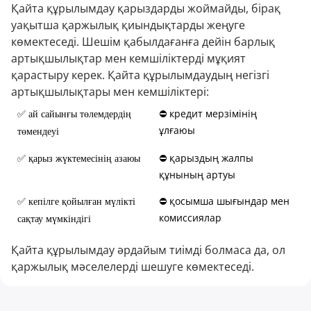
Қайта құрылымдау қарыздарды жоймайды, бірақ
уақытша қаржылық қиындықтарды жеңуге
көмектеседі. Шешім қабылдағанға дейін барлық
артықшылықтар мен кемшіліктерді мұқият
қарастыру керек. Қайта құрылымдаудың негізгі
артықшылықтары мен кемшіліктері:
⛔ кредит мерзімінің
✅ ай сайынғы төлемдердің
ұлғаюы
төмендеуі
⛔ қарыздың жалпы
✅ қарыз жүктемесінің азаюы
құнының артуы
⛔ қосымша шығындар мен
✅ кепілге қойылған мүлікті
комиссиялар
сақтау мүмкіндігі
Қайта құрылымдау әрдайым тиімді болмаса да, ол
қаржылық мәселелерді шешуге көмектеседі.