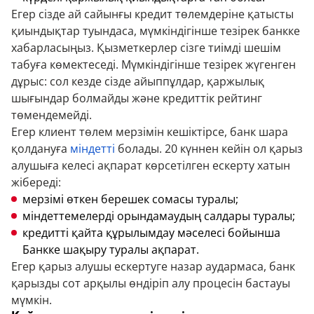
Егер сізде ай сайынғы кредит төлемдеріне қатысты
қиындықтар туындаса, мүмкіндігінше тезірек банкке
хабарласыңыз. Қызметкерлер сізге тиімді шешім
табуға көмектеседі. Мүмкіндігінше тезірек жүгенген
дұрыс: сол кезде сізде айыппұлдар, қаржылық
шығындар болмайды және кредиттік рейтинг
төмендемейді.
Егер клиент төлем мерзімін кешіктірсе, банк шара
қолдануға
міндетті
болады. 20 күннен кейін ол қарыз
алушыға келесі ақпарат көрсетілген ескерту хатын
жібереді:
мерзімі өткен берешек сомасы туралы;
міндеттемелерді орындамаудың салдары туралы;
кредитті қайта құрылымдау мәселесі бойынша
Банкке шақыру туралы ақпарат.
Егер қарыз алушы ескертуге назар аудармаса, банк
қарызды сот арқылы өндіріп алу процесін бастауы
мүмкін.