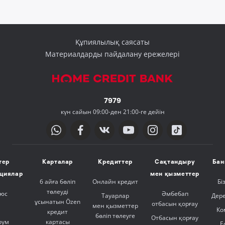
Құпиялылық саясаты
Материалдарды пайдалану ережелері
7979
күн сайын 09:00-ден 21:00-ге дейін
тер
Карталар
Кредиттер
Сақтандыру
Бан
ициялар
мен қызметтер
6 айға бөліп
Онлайн кредит
Бі
төлеуді
люс
Әмбебап
Тауарлар
Дер
ұсынатын Özen
отбасын қорғау
мен қызметтер
Ко
кредит
бөліп төлеуге
Отбасын қорғау
оум
картасы
Е