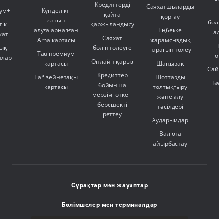
Кредиттерді
Саяхатшыларды
ум+
Күнделікті
қайта
қорғау
сатып
бол
тік
қаржыландыру
алуға арналған
Еңбекке
а
кат
Саяхат
Arna картасы
жарамсыздық
ық
бөліп төлеуге
парағын төлеу
Tau премиум
о
ялар
Онлайн қарыз
картасы
Шаңырақ
Сай
Кредиттер
Tañ зейнетақы
Шоттарды
Б
бойынша
картасы
толтықтыру
мерзімі өткен
және алу
берешекті
тәсілдері
реттеу
Аударымдар
Валюта
айырбастау
Сұрақтар мен жауаптар
Бөлімшелер мен терминалдар