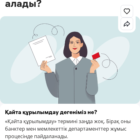
алады?
Қайта құрылымдау дегеніміз не?
«Қайта құрылымдау» термині заңда жоқ. Бірақ оны
банктер мен мемлекеттік департаменттер жұмыс
процесінде пайдаланады.