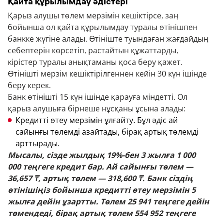
Қайта құрылымдау әдістері
Қарыз алушы төлем мерзімін кешіктірсе, заң
бойынша ол қайта құрылымдау туралы өтінішпен
банкке жүгіне алады. Өтініште туындаған жағдайдың
себептерін көрсетіп, растайтын құжаттарды,
кірістер туралы анықтаманы қоса беру қажет.
Өтінішті мерзім кешіктірілгеннен кейін 30 күн ішінде
беру керек.
Банк өтінішті 15 күн ішінде қарауға міндетті. Ол
қарыз алушыға бірнеше нұсқаны ұсына алады:
Кредитті өтеу мерзімін ұлғайту. Бұл әдіс ай
сайынғы төлемді азайтады, бірақ артық төлемді
арттырады.
Мысалы, сізде жылдық 19%-бен 3 жылға 1 000
000 теңгеге кредит бар. Ай сайынғы төлем —
36,657 ₸, артық төлем — 318,600 ₸. Банк сіздің
өтінішіңіз бойынша кредитті өтеу мерзімін 5
жылға дейін ұзартты. Төлем 25 941 теңгеге дейін
төмендеді, бірақ артық төлем 554 952 теңгеге