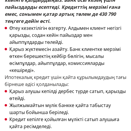
кейінге қалдырдыңыз. Банк осы кезең үшін
пайыздарды есептеді. Кредиттің мерзімі ғана
емес, сонымен қатар артық төлем де 430 790
теңгеге дейін өсті.
Өтеу кезектілігін өзгерту. Алдымен клиент негізгі
қарызды, содан кейін пайыздар мен
айыппұлдарды төлейді.
Қарыз жүктемесін азайту. Банк клиентке мерзімі
өткен берешектің кейбір бөлігін, мысалы
өсімпұлдар, айыппұлдар, комиссияларды
«кешіреді».
Ипотекалық кредит үшін қайта құрылымдаудың тағы
бірнеше әдісі қолданылады:
Қарыз алушы кепілді дербес түрде сатып, қарызды
өтейді.
Жылжымайтын мүлік банкке қайта табыстау
шарты бойынша беріледі.
Кредит кепілге қойылған мүлікті сатып алушыға
қайта ресімделеді.