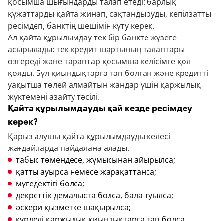
қосымша шығындарды талап етеді: барлық
құжаттарды қайта жинап, сақтандыруды, кепілзатты
ресімдеп, банктің шешімін күту керек.
Ал қайта құрылымдау тек бір банкте жүзеге
асырылады: тек кредит шартының талаптары
өзгереді және тараптар қосымша келісімге қол
қояды. Бұл қиындықтарға тап болған және кредитті
уақытша төлей алмайтын жандар үшін қаржылық
жүктемені азайту тәсілі.
Қайта құрылымдауды қай кезде ресімдеу
керек?
Қарыз алушы қайта құрылымдауды келесі
жағдайларда пайдалана алады:
табыс төмендесе, жұмысынан айырылса;
қатты ауырса немесе жарақаттанса;
мүгедектігі болса;
декреттік демалыста болса, бала туылса;
әскери қызметке шақырылса;
күрделі қаржылық қиындықтарға тап болса.