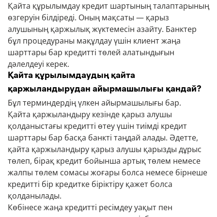
Қайта құрылымдау кредит шартының талаптарының
өзгеруін білдіреді. Оның мақсаты — қарыз
алушының қаржылық жүктемесін азайту. Банктер
бұл процедураны мақұлдау үшін клиент жаңа
шарттары бар кредитті төлей алатындығын
дәлелдеуі керек.
Қайта құрылымдаудың қайта
қаржыландырудан айырмашылығы қандай?
Бұл терминдердің үлкен айырмашылығы бар.
Қайта қаржыландыру кезінде қарыз алушы
қолданыстағы кредитті өтеу үшін тиімді кредит
шарттары бар басқа банкті таңдай алады. Әдетте,
қайта қаржыландыру қарыз алушы қарызды дұрыс
төлеп, бірақ кредит бойынша артық төлем немесе
жалпы төлем сомасы жоғары болса немесе бірнеше
кредитті бір кредитке біріктіру қажет болса
қолданылады.
Көбінесе жаңа кредитті ресімдеу уақыт пен