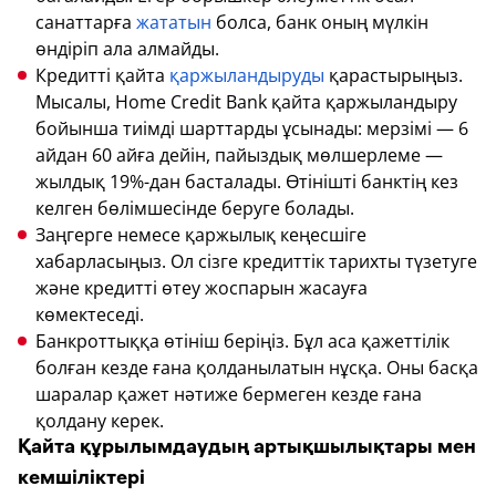
санаттарға
жататын
болса, банк оның мүлкін
өндіріп ала алмайды.
Кредитті қайта
қаржыландыруды
қарастырыңыз.
Мысалы, Home Credit Bank қайта қаржыландыру
бойынша тиімді шарттарды ұсынады: мерзімі — 6
айдан 60 айға дейін, пайыздық мөлшерлеме —
жылдық 19%-дан басталады. Өтінішті банктің кез
келген бөлімшесінде беруге болады.
Заңгерге немесе қаржылық кеңесшіге
хабарласыңыз. Ол сізге кредиттік тарихты түзетуге
және кредитті өтеу жоспарын жасауға
көмектеседі.
Банкроттыққа өтініш беріңіз. Бұл аса қажеттілік
болған кезде ғана қолданылатын нұсқа. Оны басқа
шаралар қажет нәтиже бермеген кезде ғана
қолдану керек.
Қайта құрылымдаудың артықшылықтары мен
кемшіліктері