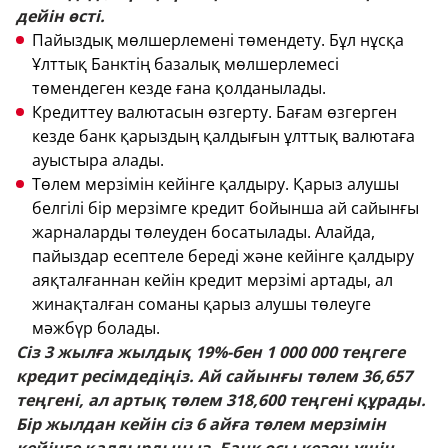
дейін өсті.
Пайыздық мөлшерлемені төмендету. Бұл нұсқа
Ұлттық Банктің базалық мөлшерлемесі
төмендеген кезде ғана қолданылады.
Кредиттеу валютасын өзгерту. Бағам өзгерген
кезде банк қарыздың қалдығын ұлттық валютаға
ауыстыра алады.
Төлем мерзімін кейінге қалдыру. Қарыз алушы
белгілі бір мерзімге кредит бойынша ай сайынғы
жарналарды төлеуден босатылады. Алайда,
пайыздар есептеле береді және кейінге қалдыру
аяқталғаннан кейін кредит мерзімі артады, ал
жинақталған соманы қарыз алушы төлеуге
мәжбүр болады.
Сіз 3 жылға жылдық 19%-бен 1 000 000 теңгеге
кредит ресімдедіңіз. Ай сайынғы төлем 36,657
теңгені, ал артық төлем 318,600 теңгені құрады.
Бір жылдан кейін сіз 6 айға төлем мерзімін