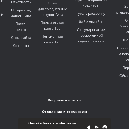
ый
Отчётность
Карта
кредитов
За
для ежедневных
Осторожно,
путешес
Туры в рассрочку
ый
покупок Arna
мошенники
Оп
Займ онлайн
Премиальная
Пресс-
боль
карта Tau
центр
Урегулирование
л
просроченной
Пенсионная
Карта сайта
Ша
задолженности
карта Tañ
Контакты
Спосо
и поп
с
Пер
Обме
Вопросы и ответы
Отделения и терминалы
Онлайн банк в мобильном