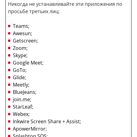
Никогда не устанавливайте эти приложения по
просьбе третьих лиц:
Teams;
Awesun;
Getscreen;
Zoom;
Skype;
Google Meet;
GoTo;
Glide;
Meetly;
BlueJeans;
join.me;
StarLeaf;
Webex;
Inkwire Screen Share + Assist;
ApowerMirror;
Splashtop SOS;