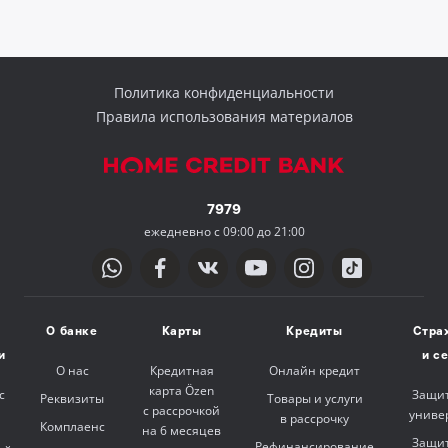
Политика конфиденциальности
Правила использования материалов
7979
ежедневно с 09:00 до 21:00
О банке
Карты
Кредиты
Стра
и
и с
О нас
Кредитная
Онлайн кредит
карта Özen
с
Защит
Реквизиты
Товары и услуги
с рассрочкой
униве
в рассрочку
Комплаенс
на 6 месяцев
Защит
Рефинансирование