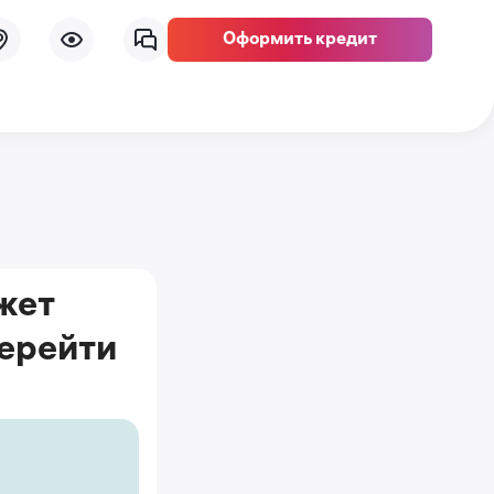
Оформить кредит
жет
перейти