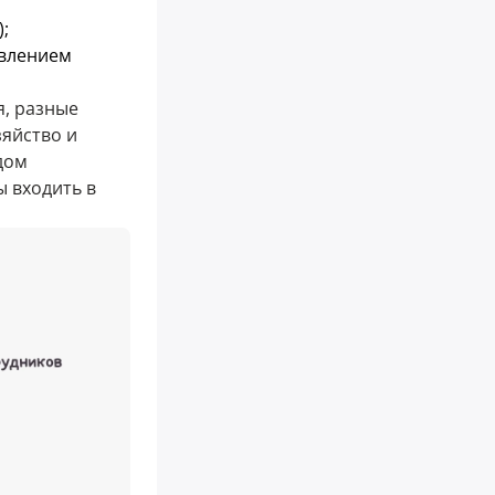
;
овлением
я, разные
зяйство и
дом
ы входить в