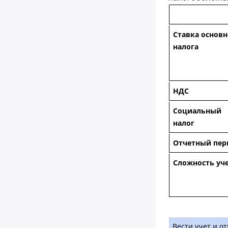
Ставка основн
налога
НДС
Социальный
налог
Отчетный пер
Сложность уч
Вести учет и о