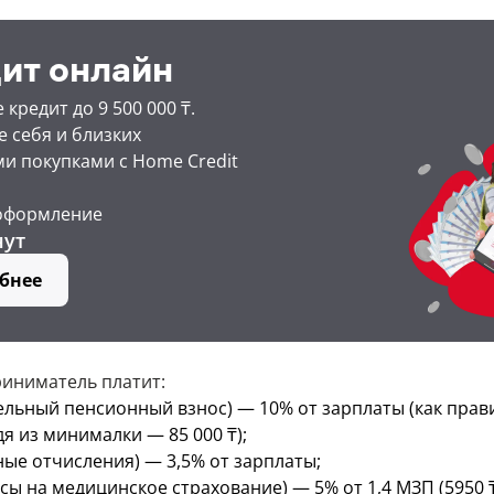
ит онлайн
кредит до 9 500 000 ₸.
 себя и близких
и покупками с Home Credit
оформление
нут
бнее
риниматель платит:
ельный пенсионный взнос) — 10% от зарплаты (как прав
я из минималки — 85 000 ₸);
ные отчисления) — 3,5% от зарплаты;
ы на медицинское страхование) — 5% от 1,4 МЗП (5950 ₸ 