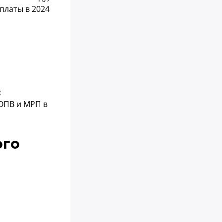
платы в 2024
;
ОПВ и МРП в
ого