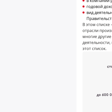
в компании 
годовой дохо
вид деятель
Правительств
В этом списке 
отрасли произв
многие другие
деятельности,
этот список.