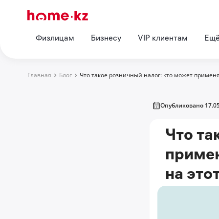
Физлицам
Бизнесу
VIP клиентам
Ещ
Главная
Блог
Что такое розничный налог: кто может применя
Опубликовано 17.05
Что та
примен
на это