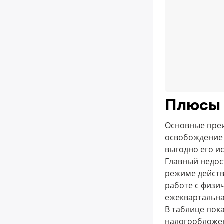
Плюсы 
Основные преи
освобождение 
выгодно его и
Главный недос
режиме действ
работе с физи
ежеквартальная
В таблице пок
налогообложе