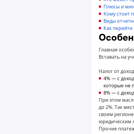
Плюсы и мин
Кому стоит 
Виды отчетн
Как перейти
Особен
Главная особе
Вставать на уч
Налог от дохо
4% — с дохо
которые не 
8% — с дохо
При этом масли
до 2%. Так ме
своем регионе,
юридическим л
Прочие платеж