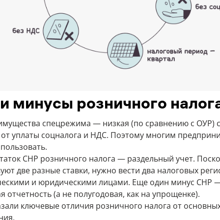
и минусы розничного налог
мущества спецрежима — низкая (по сравнению с ОУР) с
от уплаты соцналога и НДС. Поэтому многим предприн
спользовать.
таток СНР розничного налога — раздельный учет. Поско
уют две разные ставки, нужно вести два налоговых реги
ческими и юридическими лицами. Еще один минус СНР 
 отчетность (а не полугодовая, как на упрощенке).
азали ключевые отличия розничного налога от основны
ния.