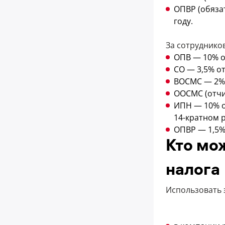
ОПВР (обяза
году.
За сотруднико
ОПВ — 10% о
СО — 3,5% о
ВОСМС — 2% 
ООСМС (отчи
ИПН — 10% о
14-кратном 
ОПВР — 1,5% 
Кто мо
налога
Использовать 