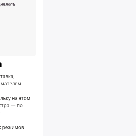
а
тавка,
имателям
льку на этом
стра — по
—
х режимов