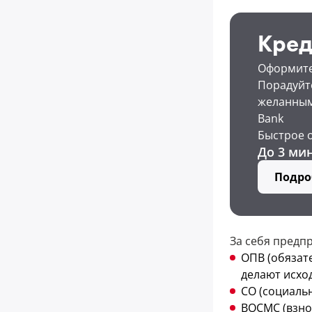
Кред
Оформите 
Порадуйте
желанным
Bank
Быстрое 
До 3 ми
Подро
За себя предп
ОПВ (обязат
делают исход
СО (социаль
ВОСМС (взнос