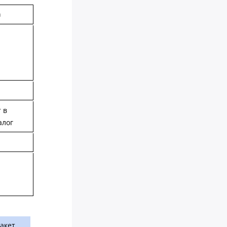
а
 в
алог
пакет