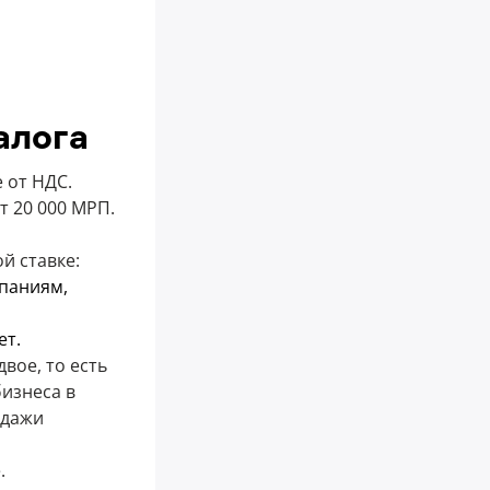
алога
 от НДС.
т 20 000 МРП.
й ставке:
мпаниям,
ет.
вое, то есть
бизнеса в
одажи
.