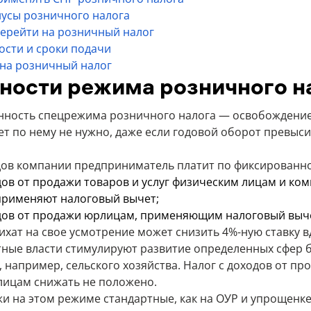
усы розничного налога
перейти на розничный налог
ости и сроки подачи
 на розничный налог
ности режима розничного н
нность спецрежима розничного налога — освобождение
ет по нему не нужно, даже если годовой оборот превыси
дов компании предприниматель платит по фиксированно
дов от продажи товаров и услуг физическим лицам и ко
применяют налоговый вычет;
дов от продажи юрлицам, применяющим налоговый выч
хат на свое усмотрение может снизить 4%-ную ставку вд
стные власти стимулируют развитие определенных сфер 
 например, сельского хозяйства. Налог с доходов от пр
ицам снижать не положено.
и на этом режиме стандартные, как на ОУР и упрощенке