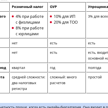
Розничный налог
ОУР
Упрощенк
4% при работе
10% для ИП
ого
3% для всех
с физлицами
20% для ТОО
8% при работе
с юрлицами
нет
есть
есть
нет
есть
есть, входит
основной н
иод
квартал
год
полгода
ета
средней сложности:
сложный: много
простой
два налоговых
расчетов
регистра
тчетность проще, когда есть онлайн-бухгалтерия. Она входит в 