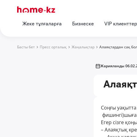
Жеке тұлғаларға
Бизнеске
VIP клиентте
Басты бет
Пресс орталық
Жаңалықтар
Алаяқтардан сақ бо
Жарияланды 06.02.
Алаяқт
Соңғы уақытта 
фишингі)шыға 
Егер сізге қоң
– Алаяқтық кре