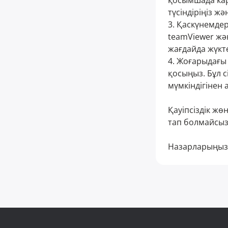
қосымшада кар
түсіндіріңіз ж
3. Қаскүнемдер
teamViewer жән
жағдайда жүкт
4. Жоғарыдағы
қосыңыз. Бұл с
мүмкіндігінен
Қауіпсіздік жө
тап болмайсыз 
Назарларыңызға