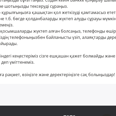
таңызды бұғаттаңыз. Содан кейін Банкке қоңырау шалы
әне шотыңызды тексеруді сұраңыз.
 құрылғыңызға қашықтан қол жеткізуді қамтамасыз ететі
е т.б. бөгде қолданбаларды жүктеп алуды сұрауы мүмкін
емеңіз.
 қосымшаларды жүктеп алған болсаңыз, телефонды өшір
іздің телефоныңызбен байланысты үзіп, алаяқтарды дере
 айырады.
ніндегі кеңестеріміз сізге ешқашан қажет болмайды жән
деп үміттенеміз.
 рақмет, өзіңізге және деректеріңізге сақ болыңыздар!