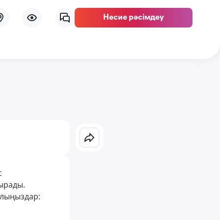
Несие рәсімдеу
с
ырады.
олыңыздар: