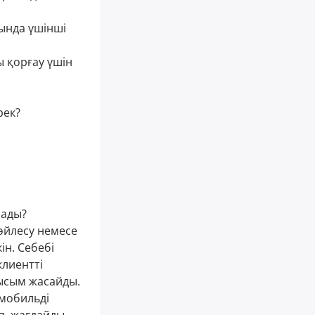
ында үшінші
 қорғау үшін
рек?
лады?
өйлесу немесе
ін. Себебі
клиентті
ысым жасайды.
 мобильді