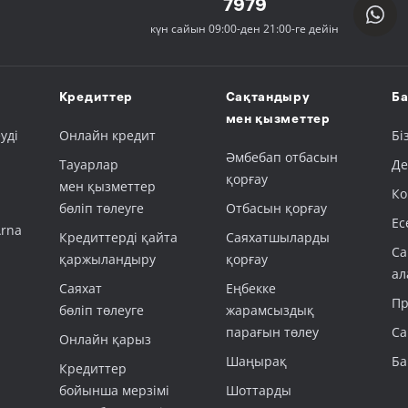
7979
күн сайын 09:00-ден 21:00-ге дейін
Кредиттер
Сақтандыру
Ба
мен қызметтер
уді
Онлайн кредит
Бі
Әмбебап отбасын
Тауарлар
Де
қорғау
мен қызметтер
Ко
бөліп төлеуге
Отбасын қорғау
Ес
Arna
Кредиттерді қайта
Саяхатшыларды
Са
қаржыландыру
қорғау
ал
Саяхат
Еңбекке
Пр
бөліп төлеуге
жарамсыздық
парағын төлеу
Са
Онлайн қарыз
Шаңырақ
Ба
Кредиттер
бойынша мерзімі
Шоттарды