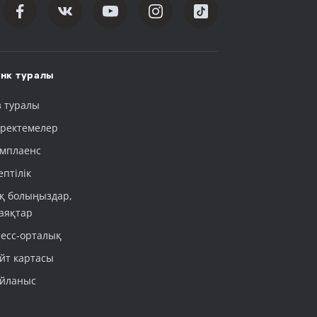
нк туралы
з туралы
ректемелер
мплаенс
ептілік
қ болыңыздар,
аяқтар
есс-орталық
йт картасы
йланыс