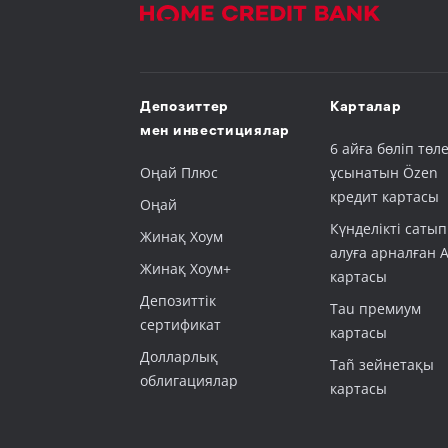
Депозиттер
Карталар
мен инвестициялар
6 айға бөліп төле
Оңай Плюс
ұсынатын Özen
кредит картасы
Оңай
Күнделікті сатып
Жинақ Хоум
алуға арналған 
Жинақ Хоум+
картасы
Депозиттік
Tau премиум
сертификат
картасы
Долларлық
Tañ зейнетақы
облигациялар
картасы