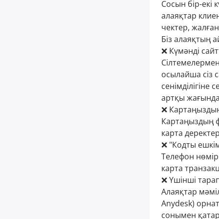
Сосын бір-екі 
алаяқтар клиен
чектер, жалған
Біз алаяқтың а
❌ Күмәнді сайт
Сілтемелермен
осылайша сіз с
сенімділігіне 
артқы жағындағ
❌ Картаңыздың
Картаңыздың ф
карта деректе
❌ "Кодты ешкім
Телефон нөмірі
карта транзак
❌ Үшінші тара
Алаяқтар мәмі
Anydesk) орна
сонымен қатар