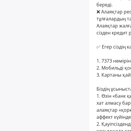
береді.
❌ Алаяқтар ре
тұлғалардың т
Алаяқтар жалғ
сізден кредит 
⠀
✅ Егер сіздің 
⠀
1. 7373 нөмір
2. Мобильді қо
3. Картаны қа
Біздің ұсыныст
1. Өзін «банк
хат алмасу бар
алаяқтар «қор
аффект күйінд
2. Қауіпсізден