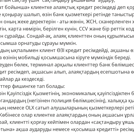
тын сақтау үшін "сақтандыру ұяшығына" аудару;
хат бойынша» клиентке алаяқтық кредит ресімдеді деп қо
е қоңырау шалып, өзін банк қызметкері ретінде танысты
н оның жеке деректерін - аты-жөнін, ЖСН, сканерленген ж
ін, карта нөмірін, берілген күнін, CCV және бір реттік ко
ен сұрайды. Сондай-ақ, алаяқ клиенттен оның құрылғыс
осымша орнатуды сұрауы мүмкін.
рдың ықпалымен клиент ӨЗІ кредит ресімдейді, ақшаны ө
 өзінің мобильді қосымшасына кіруге мүмкіндік береді.
еуден бөлек, терминал арқылы клиенттер банк бөлімшесі
дит ресімдеп, ақшасын алып, алаяқтардың есепшотына ө
айлар да кездеседі.
нттер фишингке тап болады:
ін Қауіпсіздік Қызметінің, экономикалық қауіпсіздікпен
гандардың (негізінен полиция бөлімшесінің), халыққа қ
ң немесе OLX сатып алушыларының қызметкерлері рет
Көбінесе олар клиентке алаяқтардың оның ақшасын ұр
рай, клиентті қорғау кейпімен олардан «сақтандыру ұяш
тына» ақша аударуды немесе «қосымша кредитті» ресімд