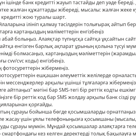
күн ішінде банк кредитті жауып тастайды деп уәде береді.
тке жалған құжаттарды жібереді, мысалы: жалған жеке к
 кредитті жою туралы шарт.
йлаларына ілініп қалмау тәсілдерін толығырақ айтып бер
тарға картаңыздың мәліметтерін енгізбеңіз
 абай болыңыз. Алаяқтар түпнұсқа сайтқа ұқсайтын сай
айтқа енгізген барлық ақпарат ұрының қолына түсуі мүм
сенімді болмасаңыз, картаңыздың мәліметтерін (жарамды
ы cvv/cvc коды) енгізбеңіз.
 фотосуреттерін жібермеңіз.
отосуреттерін ешқашан әлеуметтік желілерде орналас
рін мессенджерлер арқылы үшінші тұлғаларға жібермеңіз
ге айтпаңыз" мәтіні бар SMS-тегі бір реттік кодты ешкім
ңізге бір реттік код бар SMS жолдау арқылы банк сізді рұ
цияларынан қорғайды.
птың сұрауы бойынша бөгде қосымшаларды орнатпаңыз
ле жасау үшін ұялы телефоныңызға қосымшаны (мысалы,
туды сұрауы мүмкін. Мұндай қосымшалар алаяқтарға те
 смартфондағы кез келген деректерді толық бақылауға м