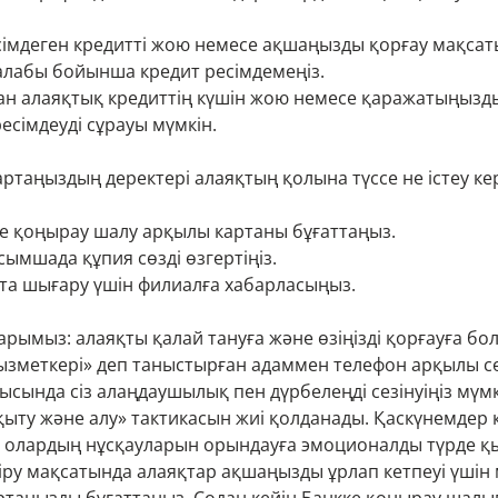
сімдеген кредитті жою немесе ақшаңызды қорғау мақсат
алабы бойынша кредит ресімдемеңіз.
ан алаяқтық кредиттің күшін жою немесе қаражатыңызды
ресімдеуді сұрауы мүмкін.
картаңыздың деректері алаяқтың қолына түссе не істеу ке
іне қоңырау шалу арқылы картаны бұғаттаңыз.
сымшада құпия сөзді өзгертіңіз.
йта шығару үшін филиалға хабарласыңыз.
арымыз: алаяқты қалай тануға және өзіңізді қорғауға бо
 қызметкері» деп таныстырған адаммен телефон арқылы с
ысында сіз алаңдаушылық пен дүрбелеңді сезінуіңіз мүмк
қыту және алу» тактикасын жиі қолданады. Қаскүнемдер 
е олардың нұсқауларын орындауға эмоционалды түрде қ
діру мақсатында алаяқтар ақшаңызды ұрлап кетпеуі үшін