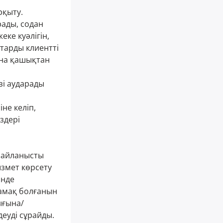
рқыту.
рады, содан
еке куәлігін,
дтарды клиентті
ына қашықтан
зі аударады
не келіп,
здері
 байланысты
ызмет көрсету
інде
ламақ болғанын
ығына/
еуді сұрайды.