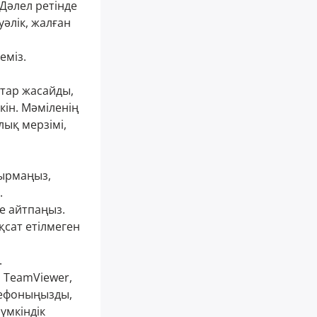
 Дәлел ретінде
уәлік, жалған
еміз.
ттар жасайды,
кін. Мәміленің
лық мерзімі,
тырмаңыз,
.
ге айтпаңыз.
қсат етілмеген
.
 TeamViewer,
лефоныңызды,
үмкіндік