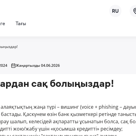
рге
Тағы
лыңыздар!
2024
Жаңартылды 04.06.2026
ардан сақ болыңыздар!
алаяқтықтың жаңа түрі – вишинг (voice + phishing – дауы
бастады. Қаскүнем өзін банк қызметкері ретінде таныст
ырау шалып, келесідей ақпаратты ұсынатын болса, сақ б
дитті жою/жабу үшін «қосымша кредитті» ресімдеу;