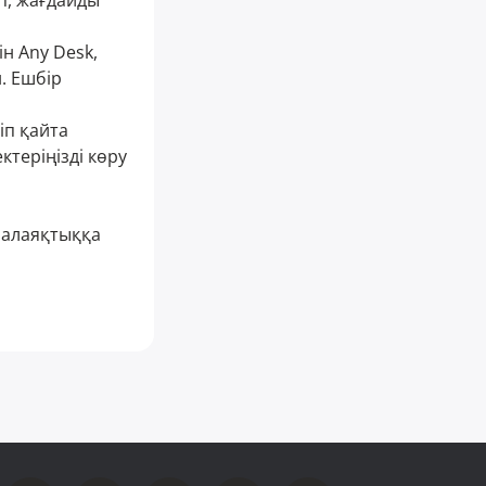
п, жағдайды
н Any Desk,
. Ешбір
іп қайта
ктеріңізді көру
е алаяқтыққа