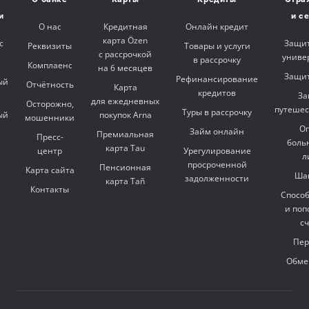
О банке
Карты
Кредиты
Стра
и
и с
О нас
Кредитная
Онлайн кредит
карта Özen
с
Защит
Реквизиты
Товары и услуги
с рассрочкой
униве
в рассрочку
Комплаенс
на 6 месяцев
Защит
Рефинансирование
ый
Отчётность
Карта
кредитов
За
для ежедневных
Осторожно,
путешес
Туры в рассрочку
ый
покупок Arna
мошенники
Оп
Займ онлайн
Премиальная
Пресс-
боль
карта Tau
центр
Урегулирование
л
просроченной
Пенсионная
Карта сайта
Ша
задолженности
карта Tañ
Контакты
Спосо
и поп
с
Пер
Обме