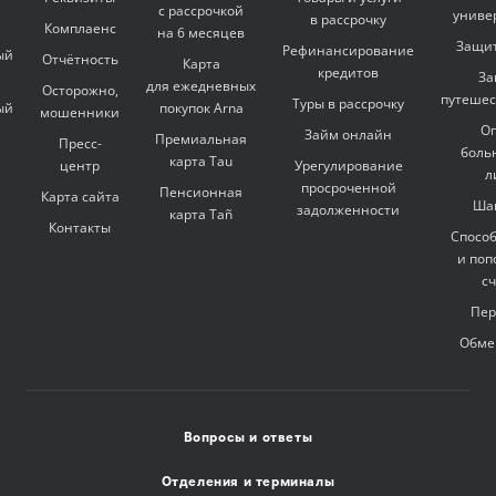
с рассрочкой
униве
в рассрочку
Комплаенс
на 6 месяцев
Защит
Рефинансирование
ый
Отчётность
Карта
кредитов
За
для ежедневных
Осторожно,
путешес
Туры в рассрочку
ый
покупок Arna
мошенники
Оп
Займ онлайн
Премиальная
Пресс-
боль
карта Tau
центр
Урегулирование
л
просроченной
Пенсионная
Карта сайта
Ша
задолженности
карта Tañ
Контакты
Спосо
и поп
с
Пер
Обме
Вопросы и ответы
Отделения и терминалы