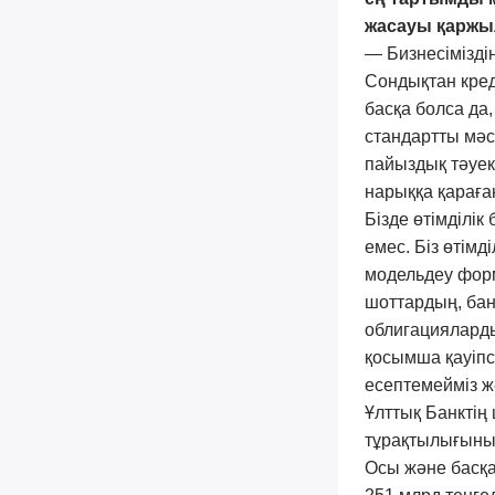
жасауы қаржы
— Бизнесімізді
Сондықтан кред
басқа болса да,
стандартты мәсе
пайыздық тәуеке
нарыққа қараға
Бізде өтімділі
емес. Біз өтімд
модельдеу форм
шоттардың, бан
облигацияларды
қосымша қауіпсі
есептемейміз жә
Ұлттық Банктің
тұрақтылығының 
Осы және басқа