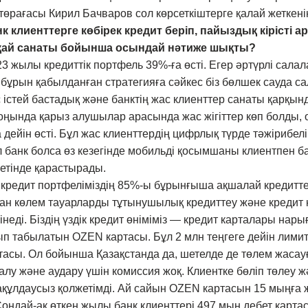
төрағасы Кирил Бачваров сол көрсеткіштерге қалай жеткені
к клиенттерге көбірек кредит беріп, пайыздық кірісті 
 қай санаты бойынша осындай нәтиже шықты?
 жылы кредиттік портфель 39%-ға өсті. Егер әртүрлі салала
л бұрын қабылданған стратегияға сәйкес біз бөлшек сауда с
 істей бастадық және банктің жас клиенттер санаты қарқынд
ңында қарыз алушылар арасында жас жігіттер көп болды, 
 дейін өсті. Бұл жас клиенттердің цифрлық түрде тәжірибел
 банк болса өз кезегінде мобильді қосымшаны клиентпен 
ретінде қарастырады.
 кредит портфеліміздің 85%-ы бұрынғыша ақшалай кредитт
ан көлем тауарларды тұтынушылық кредиттеу және кредит
інеді. Біздің үздік кредит өніміміз — кредит карталары нар
 табылатын OZEN картасы. Бұл 2 млн теңгеге дейін лимиті
ртасы. Ол бойынша Қазақстанда да, шетелде де төлем жасау
алу және аудару үшін комиссия жоқ. Клиентке бөліп төлеу 
ақұлдаусыз қолжетімді. Ай сайын OZEN картасын 15 мыңға
Сондай-ақ өткен жылы банк клиенттері 497 мың дебет карта