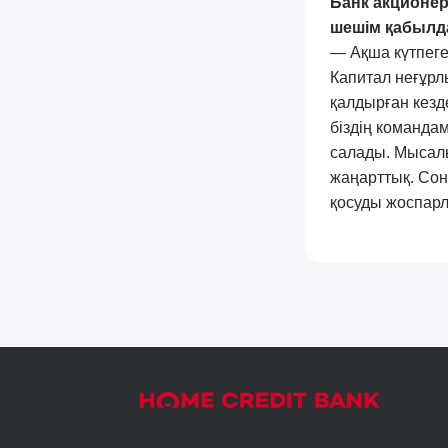
Банк акционе
шешім қабылда
— Ақша күтпеген
Капитал неғұрл
қалдырған кезд
біздің командам
салады. Мысалы
жаңарттық. Сон
қосуды жоспар