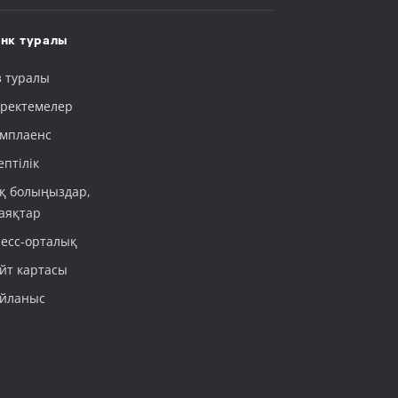
нк туралы
з туралы
ректемелер
мплаенс
ептілік
қ болыңыздар,
аяқтар
есс-орталық
йт картасы
йланыс