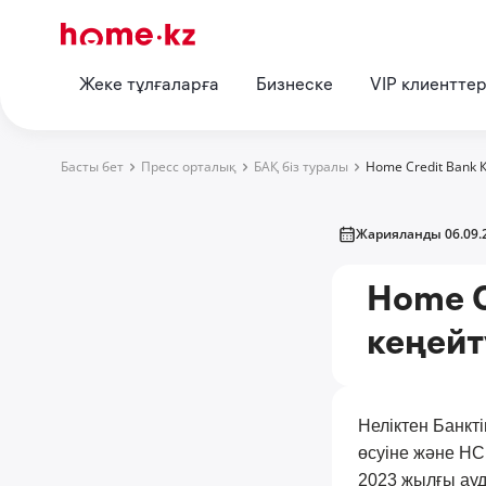
Жеке тұлғаларға
Бизнеске
VIP клиентте
Басты бет
Пресс орталық
БАҚ біз туралы
Home Credit Bank 
Жарияланды 06.09.
Home C
кеңейт
Неліктен Банкт
өсуіне және HC
2023 жылғы ауди