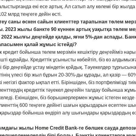
ыстырғанда екі есе артық. Ал сатып алу көлемі бір жылда 2
02 млрд теңгеге дейін өсті.
теу саны өскен сайын клиенттер тарапынан төлем мерзі
ды. 2023 жылы банкте 90 күннен артық уақытқа төлем ме
сі 2022 жылғы деңгейде қалды, яғни 5%-дан аспады. Бан
апасымен қалай жұмыс істейді?
к кредит бойынша төлем мерзімін кешіктіру деңгейіміз нар
шті құрайды. Кредиттік ұсынысты көбейтіп, біз өз алдымызға
лі бір деңгейде ұстау міндетін қойдық. Тәуекелдер тұрғысына
тінің үлесі бір жыл бұрын 20-30%-ды құрады, ал қазір — 60
 негізгі фактор ықпал етті. Біріншіден, біз портфелімізді ти
лиенттердің кредиттік тәуекел деңгейін талдау бойынша ж
еледі. Екіншіден, біз борышкерлермен жұмыс істеген кезде
Клиенттің 600 теңгеге дейінгі шағын қарыздарын есептен ш
 қарыздар бойынша өндіріп алу шығындары қарыздардың өз
ымдағы жылы Home Credit Bank-те бөлшек сауда депо
өлшерлемелердің бірі болды. Банктің клиенттерге мұ