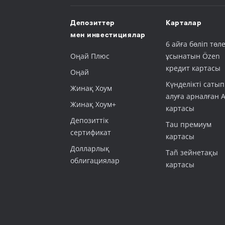
Депозиттер
Карталар
мен инвестициялар
6 айға бөліп төле
Оңай Плюс
ұсынатын Özen
кредит картасы
Оңай
Күнделікті сатып
Жинақ Хоум
алуға арналған 
Жинақ Хоум+
картасы
Депозиттік
Tau премиум
сертификат
картасы
Долларлық
Tañ зейнетақы
облигациялар
картасы