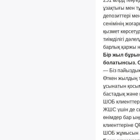
251 млрд теңгед
ұзақтығы мен т
депозиттері мен
сенімінің жоғар
қызмет көрсету
тиімділігі дәле
барлық қаржы н
Бір жыл бұрын
болатынсыз. 
— Біз пайыздық
Өткен жылдың т
ұсынатын қосым
бастадық және 
ШОБ клиенттерін
ЖШС үшін де сы
өнімдер бар ың
клиенттеріне QR
ШОБ жұмысын а