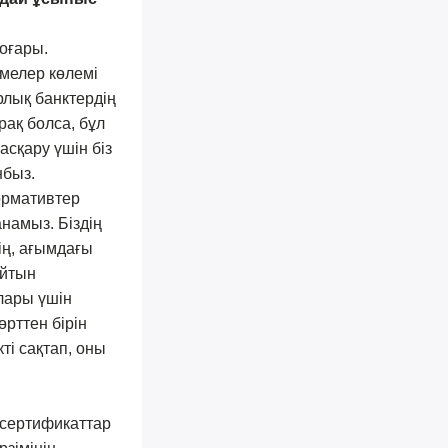
жоғары.
емелер көлемі
рлық банктердің
рақ болса, бұл
асқару үшін біз
нбыз.
нормативтер
анамыз. Біздің
ің, ағымдағы
айтын
лары үшін
өрттен бірін
ті сақтап, оны
 сертификаттар