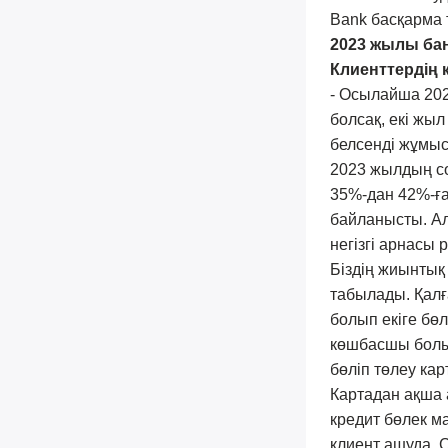
Bank басқарма 
2023 жылы бан
Клиенттердің
- Осылайша 2023
болсақ, екі жы
белсенді жұмыс
2023 жылдың со
35%-дан 42%-ға
байланысты. Ал
негізгі арнасы 
Біздің жиынтық
табылады. Қалғ
болып екіге бөл
көшбасшы болып
бөліп төлеу ка
Картадан ақша 
кредит бөлек м
клиент ашуда. 