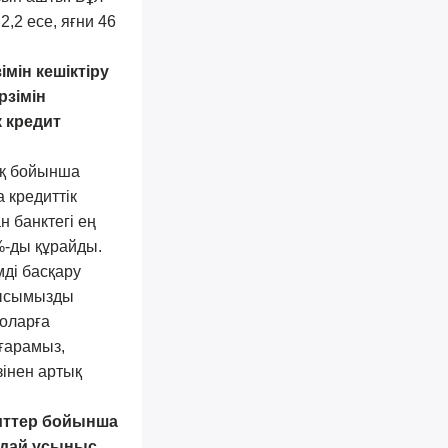
,2 есе, яғни 46
мін кешіктіру
рзімін
к кредит
ық бойынша
 кредиттік
н банктегі ең
%-ды құрайды.
імді басқару
ұмысымызды
 оларға
ығарамыз,
інен артық
зиттер бойынша
ндай ұсыныс