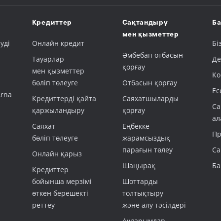
Кредиттер
Сақтандыру
Ба
мен қызметтер
уді
Онлайн кредит
Бі
Әмбебап отбасын
Тауарлар
Де
қорғау
мен қызметтер
Ко
бөліп төлеуге
Отбасын қорғау
Ес
Arna
Кредиттерді қайта
Саяхатшыларды
Са
қаржыландыру
қорғау
ал
Саяхат
Еңбекке
Пр
бөліп төлеуге
жарамсыздық
парағын төлеу
Са
Онлайн қарыз
Шаңырақ
Ба
Кредиттер
бойынша мерзімі
Шоттарды
өткен берешекті
толтықтыру
реттеу
және алу тәсілдері
Аударымдар