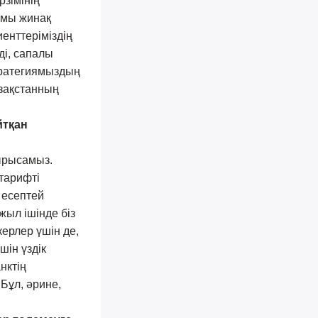
рзімінің
амы жинақ
иенттеріміздің
ді, сапалы
стратегиямыздың
азақстанның
йтқан
тырысамыз.
 тарифті
 есептей
жыл ішінде біз
керлер үшін де,
шін үздік
нктің
 Бұл, әрине,