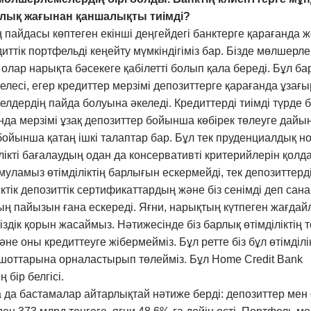
лық жағынан қаншалықты тиімді?
ң пайдасы көптеген екінші деңгейдегі банктерге қарағанда 
иттік портфельді кеңейту мүмкіндігіміз бар. Бізде мөлшерл
 олар нарықта бәсекеге қабілетті болып қала береді. Бұл ба
лесі, егер кредиттер мерзімі депозиттерге қарағанда ұзағы
лдердің пайда болуына әкеледі. Кредиттерді тиімді түрде б
нда мерзімі ұзақ депозиттер бойынша көбірек төлеуге дайы
к бойынша қатаң ішкі талаптар бар. Бұл тек пруденциалдық 
ілікті бағалаудың одан да консервативті критерийлерін қолд
уламыз өтімділіктің барлығын ескермейді, тек депозиттерд
ктік депозиттік сертификаттардың және біз сенімді деп сан
ң пайызын ғана ескереді. Яғни, нарықтың күтпеген жағдай
здік қорын жасаймыз. Нәтижесінде біз барлық өтімділіктің т
не оны кредиттеуге жібермейміз. Бұл ретте біз бұл өтімділік
 шоттарына орналастырып төлейміз. Бұл Home Credit Bank
бір белгісі.
 да бастамалар айтарлықтай нәтиже берді: депозиттер мен