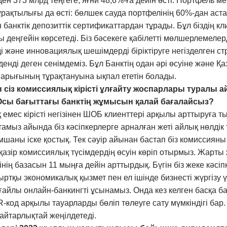
ен 373 млрд теңгеге, яғни 48,6%-ға дейін өсті. Портфель ме
ұрақтылығы да өсті: бөлшек сауда портфелінің 60%-дан аст
 банктік депозиттік сертификаттардан тұрады. Бұл біздің кл
ы деңгейін көрсетеді. Біз бәсекеге қабілетті мөлшерлемелер
ді және инновациялық шешімдерді біріктіруге негізделген 
лденді деген сенімдеміз. Бұл Банктің одан әрі өсуіне және Қ
арығының тұрақтануына ықпал ететін болады.
 сіз комиссиялық кірісті ұлғайту жоспарлары туралы а
Осы бағыттағы банктің жұмысын қалай бағалайсыз?
 емес кірісті негізінен ШОБ клиенттері арқылы арттыруға 
амыз айында біз кәсіпкерлерге арналған жеті айлық нөлдік
шаны іске қостық. Тек сәуір айынан бастап біз комиссияны
қазір комиссиялық түсімдердің өсуін көріп отырмыз. Жарты 
ің базасын 11 мыңға дейін арттырдық. Бүгін біз жеке кәсіп
ртқы экономикалық қызмет пен ел ішінде бизнесті жүргізу ү
ғайлы онлайн-банкингті ұсынамыз. Онда кез келген басқа ба
-код арқылы тауарларды бөліп төлеуге сату мүмкіндігі бар.
йтарлықтай жеңілдетеді.