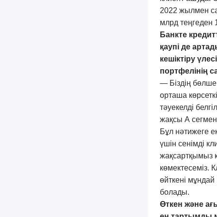
2022 жылмен сал
млрд теңгеден 1
Банкте кредит
қаупі де арта
кешіктіру үле
портфелінің с
— Біздің бөлше
орташа көрсеткі
тәуекелді белгі
жақсы А сегмен
Бұл нәтижеге екі
үшін сенімді к
жақсартқымыз к
көмектесеміз. 
өйткені мұндай
болады.
Өткен және ағ
ең тартымды м