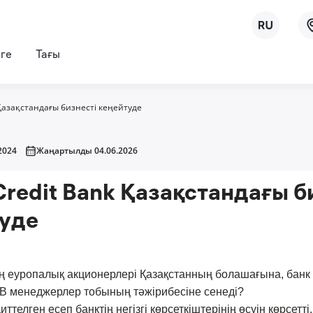
рге
Тағы
Қазақстандағы бизнесті кеңейтуде
2024
Жаңартылды 04.06.2026
redit Bank Қазақстандағы б
уде
ің еуропалық акционерлері Қазақстанның болашағына, бан
B менеджерлер тобының тәжірибесіне сенеді?
ттелген есеп банктің негізгі көрсеткіштерінің өсуін көрсетті