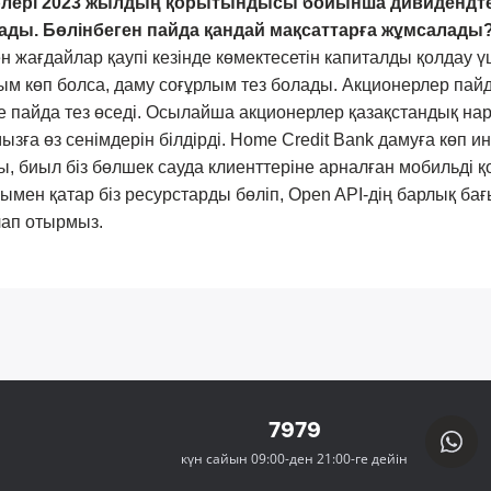
рлері 2023 жылдың қорытындысы бойынша дивидендте
ды. Бөлінбеген пайда қандай мақсаттарға жұмсалады
 жағдайлар қаупі кезінде көмектесетін капиталды қолдау үш
ым көп болса, даму соғұрлым тез болады. Акционерлер пай
е пайда тез өседі. Осылайша акционерлер қазақстандық на
ызға өз сенімдерін білдірді. Home Credit Bank дамуға көп и
, биыл біз бөлшек сауда клиенттеріне арналған
мобильді 
ымен қатар біз ресурстарды бөліп, Open API-дің барлық бағ
лап отырмыз.
7979
күн сайын 09:00-ден 21:00-ге дейін