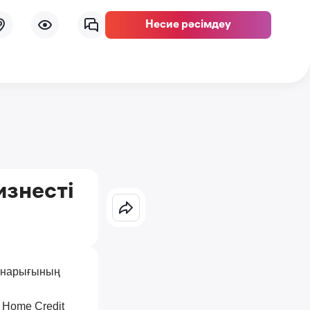
Несие рәсімдеу
изнесті
к нарығының
. Home Credit