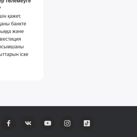
р төлемеуге
?
ін қажет.
даны банкте
рыққа және
нвестиция
қосымшаны
ыттарын іске