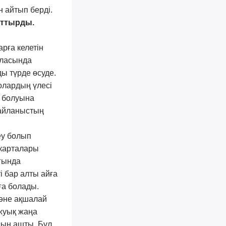
н айтып берді.
арттырды.
рға келетін
аласында
ы түрде өсуде.
олардың үлесі
і болуына
байланыстың
еу болып
 карталары
ығында
 бар алты айға
ға болады.
және ақшалай
 жуық жаңа
сын ашты. Бұл