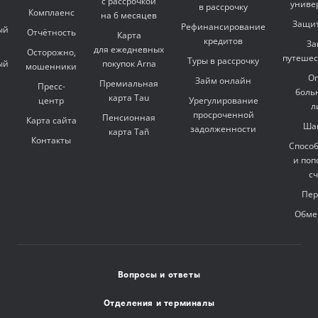
с рассрочкой
униве
в рассрочку
Комплаенс
на 6 месяцев
Защит
Рефинансирование
ый
Отчётность
Карта
кредитов
За
для ежедневных
Осторожно,
путешес
Туры в рассрочку
ый
покупок Arna
мошенники
Оп
Займ онлайн
Премиальная
Пресс-
боль
карта Tau
центр
Урегулирование
л
просроченной
Пенсионная
Карта сайта
Ша
задолженности
карта Tañ
Контакты
Спосо
и поп
с
Пер
Обме
Вопросы и ответы
Отделения и терминалы