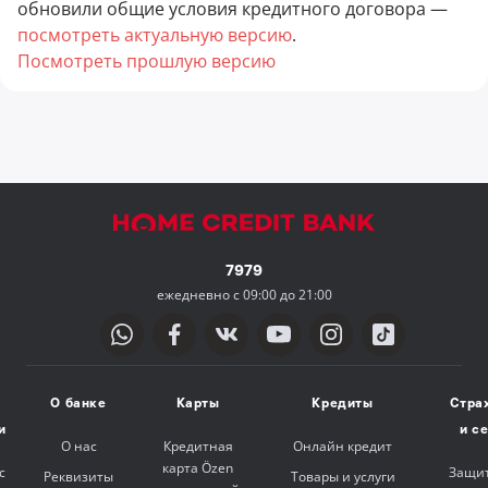
обновили общие условия кредитного договора —
посмотреть актуальную версию
.
Посмотреть прошлую версию
7979
ежедневно с 09:00 до 21:00
О банке
Карты
Кредиты
Стра
и
и с
О нас
Кредитная
Онлайн кредит
карта Özen
с
Защит
Реквизиты
Товары и услуги