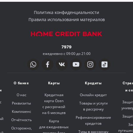
Политика конфиденциальности
Правила использования материалов
7979
ежедневно с 09:00 до 21:00
О банке
Карты
Кредиты
Стра
и
и с
О нас
Кредитная
Онлайн кредит
карта Özen
с
Защит
Реквизиты
Товары и услуги
с рассрочкой
униве
в рассрочку
Комплаенс
на 6 месяцев
Защит
Рефинансирование
ый
Отчётность
Карта
кредитов
За
для ежедневных
Осторожно,
путешес
Туры в рассрочку
ый
покупок Arna