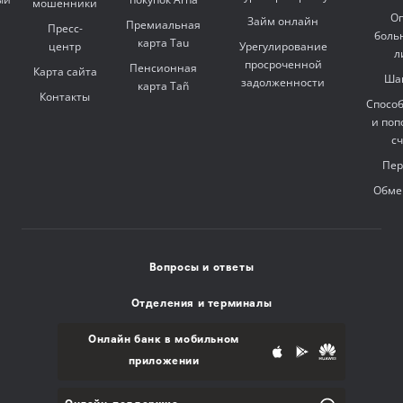
мошенники
Оп
Займ онлайн
Премиальная
Пресс-
боль
карта Tau
центр
Урегулирование
л
просроченной
Пенсионная
Карта сайта
Ша
задолженности
карта Tañ
Контакты
Спосо
и поп
с
Пер
Обме
Вопросы и ответы
Отделения и терминалы
Онлайн банк в мобильном
приложении