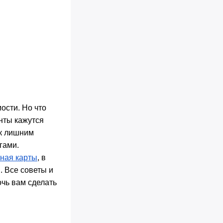
ости. Но что
нты кажутся
 к лишним
гами.
ная карты
, в
. Все советы и
очь вам сделать