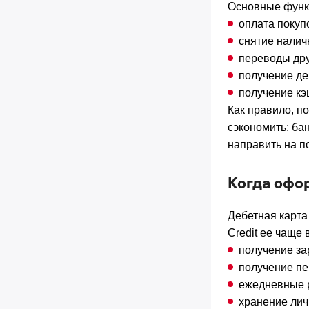
Основные функ
оплата покупо
снятие налич
переводы др
получение ден
получение кэ
Как правило, п
сэкономить: ба
направить на п
Когда офо
Дебетная карта
Credit ее чаще
получение за
получение пе
ежедневные р
хранение лич