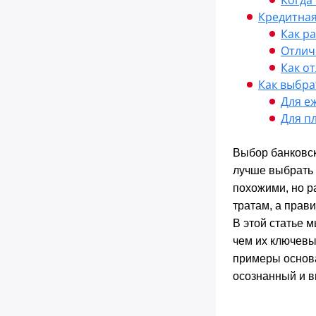
Кредитная
Как р
Отлич
Как о
Как выбра
Для е
Для п
Выбор банковск
лучше выбрать 
похожими, но р
тратам, а прав
В этой статье 
чем их ключевы
примеры основа
осознанный и 