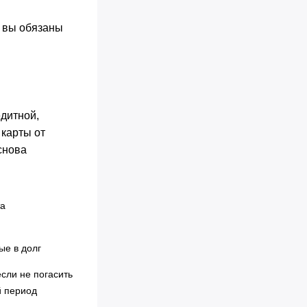
, вы обязаны
едитной,
 карты от
снова
та
ые в долг
сли не погасить
й период