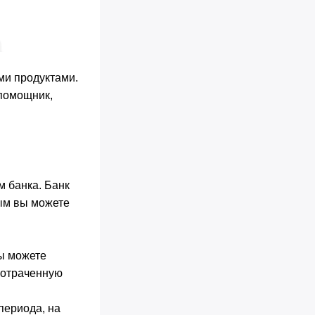
ми продуктами.
 помощник,
м банка. Банк
ым вы можете
вы можете
 потраченную
периода, на