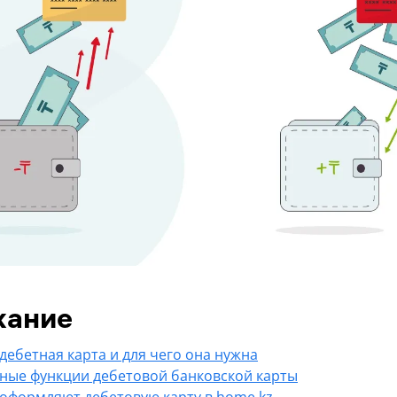
жание
 дебетная карта и для чего она нужна
ные функции дебетовой банковской карты
 оформляют дебетовую карту в home.kz