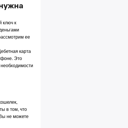
 нужна
 ключ к
 деньгами
рассмотрим ее
Дебетная карта
тфоне. Это
з необходимости
кошелек,
ы в том, что
 Вы не можете