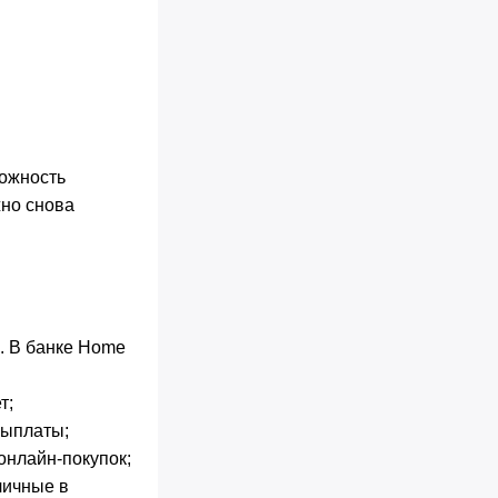
можность
жно снова
. В банке Home
т;
выплаты;
онлайн-покупок;
личные в