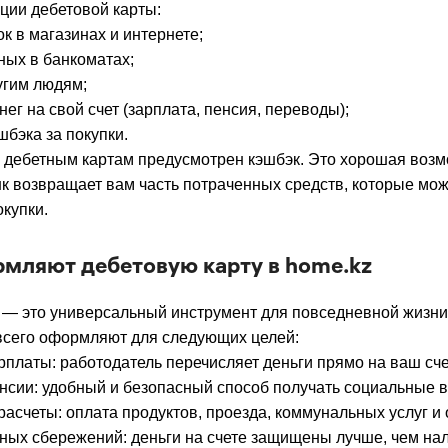
ции дебетовой карты:
к в магазинах и интернете;
ных в банкоматах;
угим людям;
ег на свой счет (зарплата, пенсия, переводы);
шбэка за покупки.
о дебетным картам предусмотрен кэшбэк. Это хорошая воз
нк возвращает вам часть потраченных средств, которые мо
окупки.
рмляют дебетовую карту в home.kz
 — это универсальный инструмент для повседневной жизни
 всего оформляют для следующих целей:
рплаты: работодатель перечисляет деньги прямо на ваш сче
нсии: удобный и безопасный способ получать социальные 
асчеты: оплата продуктов, проезда, коммунальных услуг и 
ных сбережений: деньги на счете защищены лучше, чем на