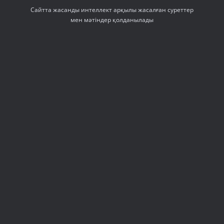
Сайтта жасанды интеллект арқылы жасалған суреттер
мен мәтіндер қолданылады