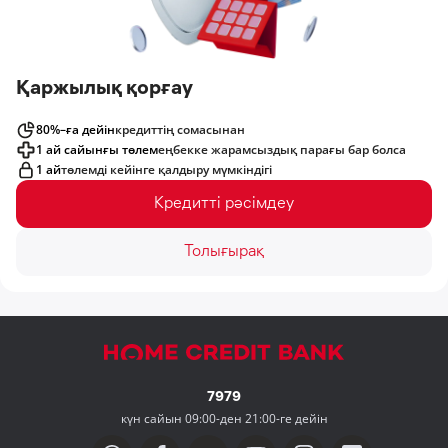
Қаржылық қорғау
80%–ға дейін
кредиттің сомасынан
1 ай сайынғы төлем
еңбекке жарамсыздық парағы бар болса
1 ай
төлемді кейінге қалдыру мүмкіндігі
Кредитті рәсімдеу
Толығырақ
7979
күн сайын 09:00-ден 21:00-ге дейін