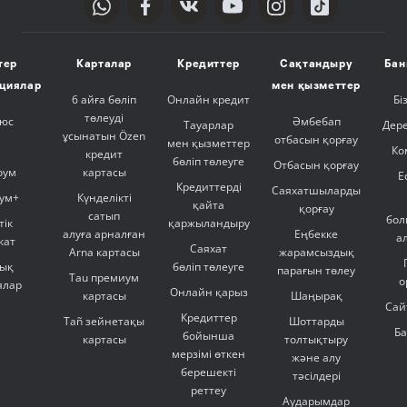
тер
Карталар
Кредиттер
Сақтандыру
Бан
ициялар
мен қызметтер
6 айға бөліп
Онлайн кредит
Бі
төлеуді
люс
Әмбебап
Тауарлар
Дер
ұсынатын Özen
отбасын қорғау
мен қызметтер
Ко
кредит
бөліп төлеуге
Отбасын қорғау
оум
картасы
Е
Кредиттерді
Саяхатшыларды
ум+
Күнделікті
қайта
қорғау
сатып
бол
тік
қаржыландыру
алуға арналған
Еңбекке
а
кат
Саяхат
Arna картасы
жарамсыздық
ық
бөліп төлеуге
парағын төлеу
Tau премиум
о
ялар
Онлайн қарыз
картасы
Шаңырақ
Сай
Кредиттер
Tañ зейнетақы
Шоттарды
Б
бойынша
картасы
толтықтыру
мерзімі өткен
және алу
берешекті
тәсілдері
реттеу
Аударымдар