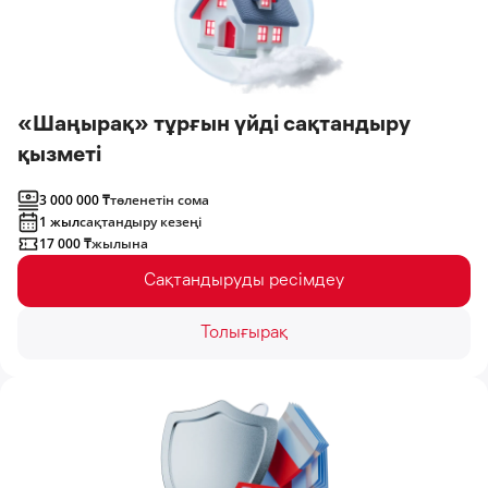
«Шаңырақ» тұрғын үйді сақтандыру
қызметі
3 000 000 ₸
төленетін сома
1 жыл
сақтандыру кезеңі
17 000 ₸
жылына
Сақтандыруды ресімдеу
Толығырақ