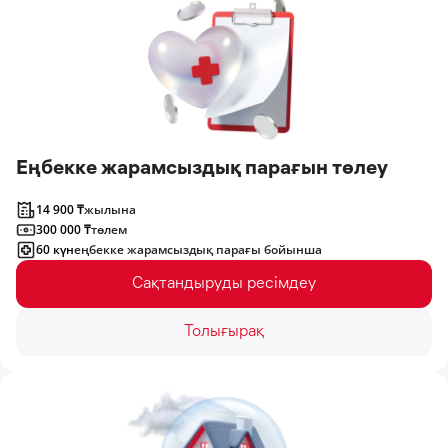
Еңбекке жарамсыздық парағын төлеу
14 900 ₸
жылына
300 000 ₸
төлем
60 күн
еңбекке жарамсыздық парағы бойынша
Сақтандыруды ресімдеу
Толығырақ