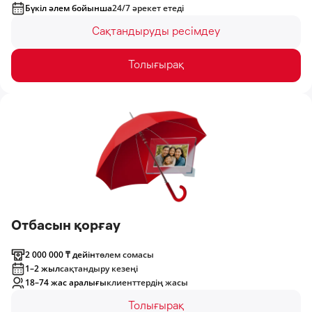
Бүкіл әлем бойынша
24/7 әрекет етеді
Сақтандыруды ресімдеу
Толығырақ
Отбасын қорғау
2 000 000 ₸ дейін
төлем сомасы
1–2 жыл
сақтандыру кезеңі
18–74 жас аралығы
клиенттердің жасы
Толығырақ