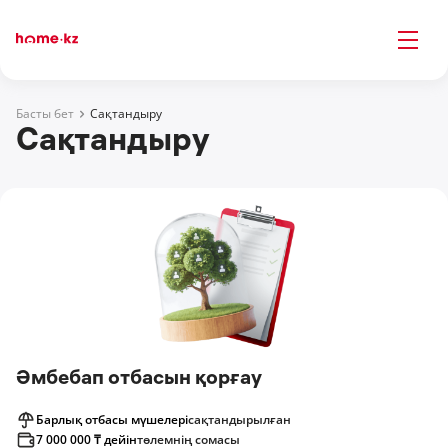
Басты бет
Сақтандыру
Сақтандыру
Әмбебап отбасын қорғау
Барлық отбасы мүшелері
сақтандырылған
7 000 000 ₸ дейін
төлемнің сомасы