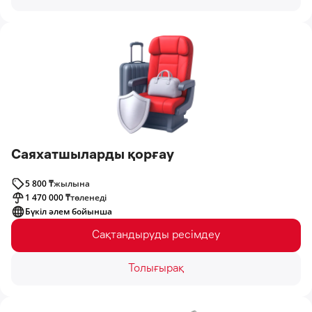
Саяхатшыларды қорғау
5 800 ₸
жылына
1 470 000 ₸
төленеді
Бүкіл әлем бойынша
Сақтандыруды ресімдеу
Толығырақ