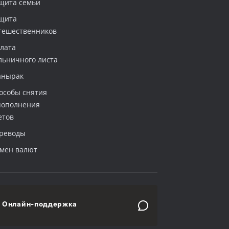
щита семьи
щита
тешественников
лата
льничного листа
нырак
особы снятия
пополнения
етов
реводы
мен валют
Онлайн-поддержка