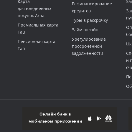
Карта
За
Рефинансирование
для ежедневных
кредитов
За
покупок Arna
пу
Туры в рассрочку
Премиальная карта
Оп
Займ онлайн
Tau
бо
Урегулирование
Пенсионная карта
Ша
просроченной
Tañ
задолженности
Сп
и 
сч
Пе
Об
Онлайн банк в
мобильном приложении