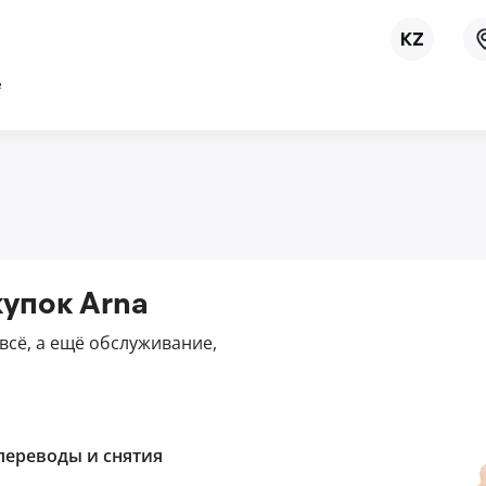
ё
упок Arna
всё, а ещё обслуживание,
 переводы и снятия