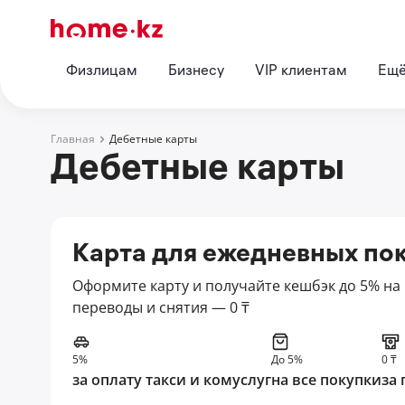
Физлицам
Бизнесу
VIP клиентам
Ещ
Главная
Дебетные карты
Дебетные карты
Карта для ежедневных пок
Оформите карту и получайте кешбэк до 5% на 
переводы и снятия — 0 ₸
5%
До 5%
0 ₸
за оплату такси и комуслуг
на все покупки
за