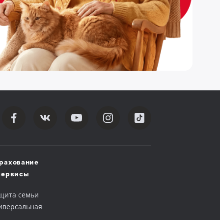
рахование
сервисы
щита семьи
иверсальная