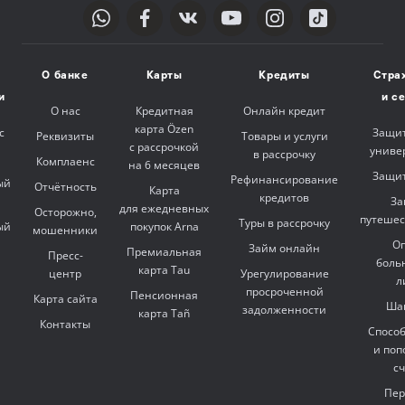
О банке
Карты
Кредиты
Стра
и
и с
О нас
Кредитная
Онлайн кредит
карта Özen
с
Защит
Реквизиты
Товары и услуги
с рассрочкой
униве
в рассрочку
Комплаенс
на 6 месяцев
Защит
Рефинансирование
ый
Отчётность
Карта
кредитов
За
для ежедневных
Осторожно,
путешес
Туры в рассрочку
ый
покупок Arna
мошенники
Оп
Займ онлайн
Премиальная
Пресс-
боль
карта Tau
центр
Урегулирование
л
просроченной
Пенсионная
Карта сайта
Ша
задолженности
карта Tañ
Контакты
Спосо
и поп
с
Пер